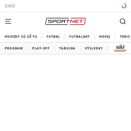
HVIEZDY SÚ UŽ TU
FUTBAL
FUTBALNET
HOKEJ
TENIS
PROGRAM
PLAY-OFF
TABUĽKA
VÝSLEDKY
ŠK SLOVA