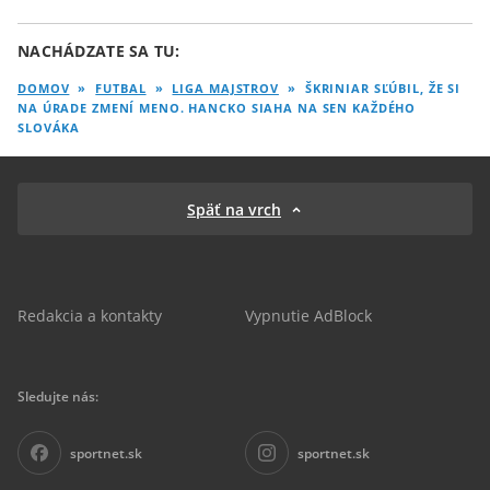
NACHÁDZATE SA TU:
DOMOV
»
FUTBAL
»
LIGA MAJSTROV
»
ŠKRINIAR SĽÚBIL, ŽE SI
NA ÚRADE ZMENÍ MENO. HANCKO SIAHA NA SEN KAŽDÉHO
SLOVÁKA
Späť na vrch
Redakcia a kontakty
Vypnutie AdBlock
Sledujte nás:
sportnet.sk
sportnet.sk