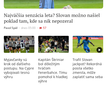
Najväčšia senzácia leta? Slovan možno našiel
poklad tam, kde sa nik nepozeral
Pavol Spál
∙
dnes 05:00
∙
57
Myjavčanky sú
Kapitán Škriniar
Trafil Slovan
krok od ďalšieho
bol dôležitým
jackpot? Rekordná
postupu. Na Cypre
hráčom
posila všetko
vybojovali tesnú
Fenerbahce. Tímu
zmenila, môže
výhru
pomohol k hladkej
zaplatiť sama seba
výhre