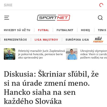
HVIEZDY SÚ UŽ TU
FUTBAL
FUTBALNET
HOKEJ
TENIS
REPREZENTÁCIE
LIGA MAJSTROV
EURÓPSKA LIGA
KONFE
Atletický manažér Juck: Zapletalová
Ukrajinský olympion
je pokorná hviezda, peniaze berie
videa: Viem si zarobi
ako sprievodný jav
pošlem radšej na vo
Diskusia: Škriniar sľúbil, že
si na úrade zmení meno.
Hancko siaha na sen
každého Slováka