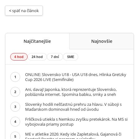
< 
späť na článok
Najčítanejšie
Najnovšie
4 hod
24 hod
7 dní
SME
ONLINE: Slovensko U18 - USA U18 dnes, Hlinka Gretzky
1
Cup 2026 LIVE (Semifinále)
Ani, davaj! Japonka, ktorá reprezentuje Slovensko,
2
pobláznila internet. Spomína babku, srnky a sneh
Slovenky hodili nešťastnú prehru za hlavu. V súboji s
3
Maďarskom dominovali hneď od úvodu
Frličková utiekla s Nemkou zvyšku pretekárok. Na MS si
4
vybojovala priamy postup
ME v atletike 2026: Kedy ide Zapletalová, Gajanová či
5