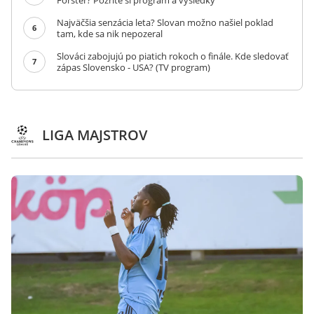
Forster? Pozrite si program a výsledky
Najväčšia senzácia leta? Slovan možno našiel poklad
6
tam, kde sa nik nepozeral
Slováci zabojujú po piatich rokoch o finále. Kde sledovať
7
zápas Slovensko - USA? (TV program)
LIGA MAJSTROV