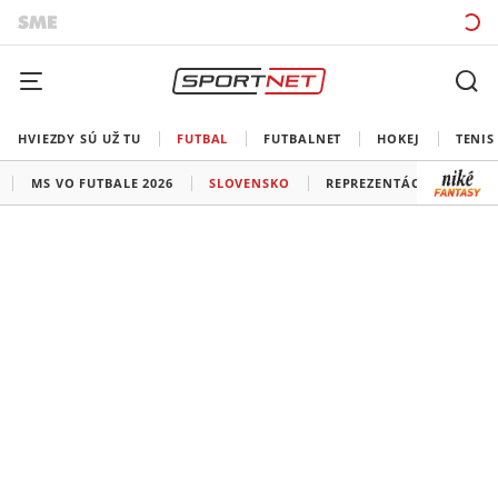
HVIEZDY SÚ UŽ TU
FUTBAL
FUTBALNET
HOKEJ
TENIS
MS VO FUTBALE 2026
SLOVENSKO
REPREZENTÁCIE
LIG