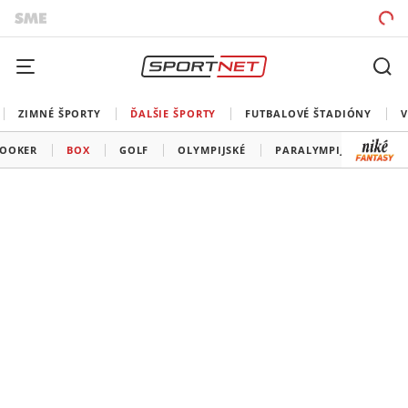
ZIMNÉ ŠPORTY
ĎALŠIE ŠPORTY
FUTBALOVÉ ŠTADIÓNY
V
OOKER
BOX
GOLF
OLYMPIJSKÉ
PARALYMPIJSKÉ
OS