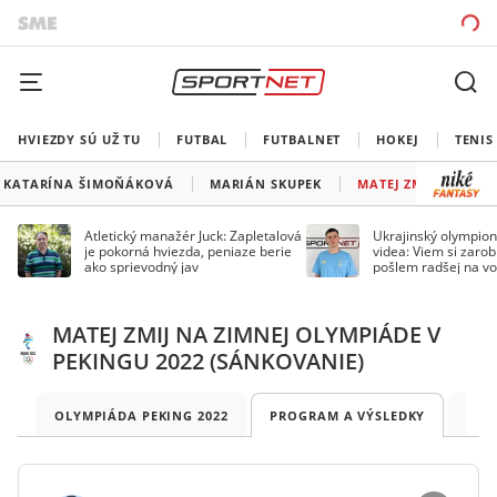
HVIEZDY SÚ UŽ TU
FUTBAL
FUTBALNET
HOKEJ
TENIS
KATARÍNA ŠIMOŇÁKOVÁ
MARIÁN SKUPEK
MATEJ ZMIJ
Atletický manažér Juck: Zapletalová
Ukrajinský olympion
je pokorná hviezda, peniaze berie
videa: Viem si zarobi
ako sprievodný jav
pošlem radšej na vo
MATEJ ZMIJ NA ZIMNEJ OLYMPIÁDE V
PEKINGU 2022 (SÁNKOVANIE)
OLYMPIÁDA PEKING 2022
PROGRAM A VÝSLEDKY
SLO