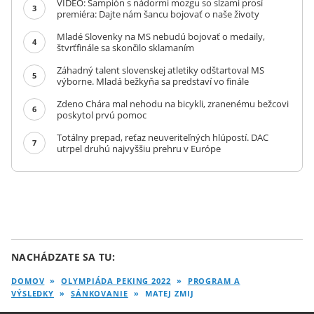
VIDEO: Šampión s nádormi mozgu so slzami prosí
3
premiéra: Dajte nám šancu bojovať o naše životy
Mladé Slovenky na MS nebudú bojovať o medaily,
4
štvrťfinále sa skončilo sklamaním
Záhadný talent slovenskej atletiky odštartoval MS
5
výborne. Mladá bežkyňa sa predstaví vo finále
Zdeno Chára mal nehodu na bicykli, zranenému bežcovi
6
poskytol prvú pomoc
Totálny prepad, reťaz neuveriteľných hlúpostí. DAC
7
utrpel druhú najvyššiu prehru v Európe
NACHÁDZATE SA TU:
DOMOV
»
OLYMPIÁDA PEKING 2022
»
PROGRAM A
VÝSLEDKY
»
SÁNKOVANIE
»
MATEJ ZMIJ