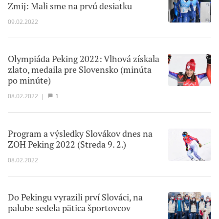
Zmij: Mali sme na prvú desiatku
09.02.2022
Olympiáda Peking 2022: Vlhová získala
zlato, medaila pre Slovensko (minúta
po minúte)
08.02.2022
|
1
Program a výsledky Slovákov dnes na
ZOH Peking 2022 (Streda 9. 2.)
08.02.2022
Do Pekingu vyrazili prví Slováci, na
palube sedela pätica športovcov