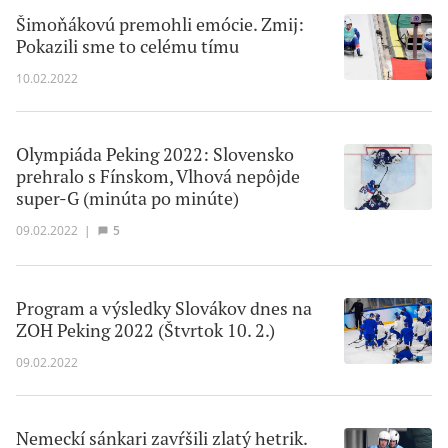
Šimoňákovú premohli emócie. Zmij:
Pokazili sme to celému tímu
10.02.2022
Olympiáda Peking 2022: Slovensko
prehralo s Fínskom, Vlhová nepôjde
super-G (minúta po minúte)
09.02.2022
|
5
Program a výsledky Slovákov dnes na
ZOH Peking 2022 (Štvrtok 10. 2.)
09.02.2022
Nemeckí sánkari zavŕšili zlatý hetrik.