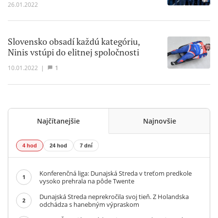
26.01.2022
Slovensko obsadí každú kategóriu,
Ninis vstúpi do elitnej spoločnosti
10.01.2022
|
1
Najčítanejšie
Najnovšie
4 hod
24 hod
7 dní
Konferenčná liga: Dunajská Streda v treťom predkole
1
vysoko prehrala na pôde Twente
Dunajská Streda neprekročila svoj tieň. Z Holandska
2
odchádza s hanebným výpraskom