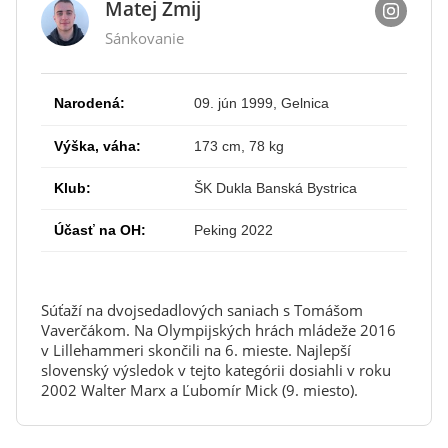
Matej Zmij
Sánkovanie
Narodená:
09. jún 1999, Gelnica
Výška, váha:
173 cm, 78 kg
Klub:
ŠK Dukla Banská Bystrica
Účasť na OH:
Peking 2022
Súťaží na dvojsedadlových saniach s Tomášom
Vaverčákom. Na Olympijských hrách mládeže 2016
v Lillehammeri skončili na 6. mieste. Najlepší
slovenský výsledok v tejto kategórii dosiahli v roku
2002 Walter Marx a Ľubomír Mick (9. miesto).