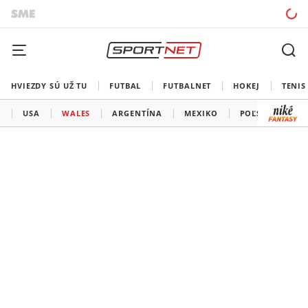
HVIEZDY SÚ UŽ TU
FUTBAL
FUTBALNET
HOKEJ
TENIS
N
USA
WALES
ARGENTÍNA
MEXIKO
POĽSKO
SA