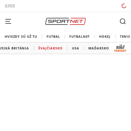
HVIEZDY SÚ UŽ TU
FUTBAL
FUTBALNET
HOKEJ
TENIS
VEĽKÁ BRITÁNIA
ŠVAJČIARSKO
USA
MAĎARSKO
LOTYŠ