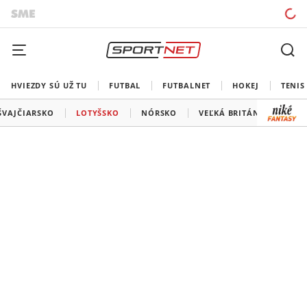
HVIEZDY SÚ UŽ TU
FUTBAL
FUTBALNET
HOKEJ
TENIS
ŠVAJČIARSKO
LOTYŠSKO
NÓRSKO
VEĽKÁ BRITÁNIA