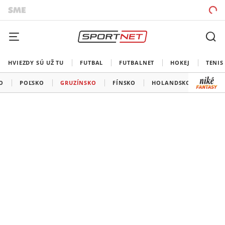
HVIEZDY SÚ UŽ TU
FUTBAL
FUTBALNET
HOKEJ
TENIS
O
POĽSKO
GRUZÍNSKO
FÍNSKO
HOLANDSKO
UKRA