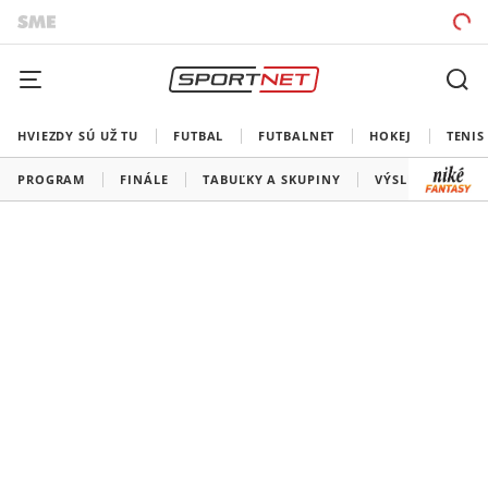
HVIEZDY SÚ UŽ TU
FUTBAL
FUTBALNET
HOKEJ
TENIS
PROGRAM
FINÁLE
TABUĽKY A SKUPINY
VÝSLEDKY
V