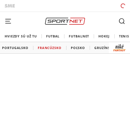
HVIEZDY SÚ UŽ TU
FUTBAL
FUTBALNET
HOKEJ
TENIS
PORTUGALSKO
FRANCÚZSKO
POĽSKO
GRUZÍNSKO
FÍ