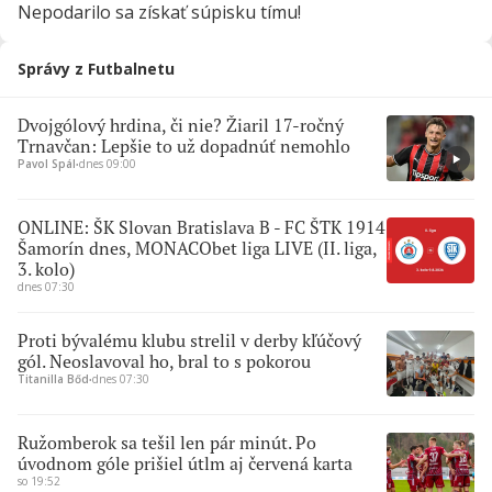
Nepodarilo sa získať súpisku tímu!
Správy z Futbalnetu
Dvojgólový hrdina, či nie? Žiaril 17-ročný
Trnavčan: Lepšie to už dopadnúť nemohlo
Pavol Spál
∙
dnes 09:00
ONLINE: ŠK Slovan Bratislava B - FC ŠTK 1914
Šamorín dnes, MONACObet liga LIVE (II. liga,
3. kolo)
dnes 07:30
Proti bývalému klubu strelil v derby kľúčový
gól. Neoslavoval ho, bral to s pokorou
Titanilla Bőd
∙
dnes 07:30
Ružomberok sa tešil len pár minút. Po
úvodnom góle prišiel útlm aj červená karta
so 19:52