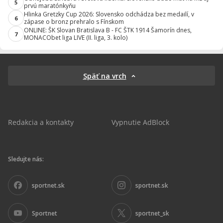
5
prvú maratónkyňu
Hlinka Gretzky Cup 2026: Slovensko odchádza bez medailí, v
6
zápase o bronz prehralo s Fínskom
ONLINE: ŠK Slovan Bratislava B - FC ŠTK 1914 Šamorín dnes,
7
MONACObet liga LIVE (II. liga, 3. kolo)
Späť na vrch
Redakcia a kontakty
Vypnutie AdBlock
Sledujte nás:
sportnet.sk
sportnet.sk
Sportnet
sportnet_sk