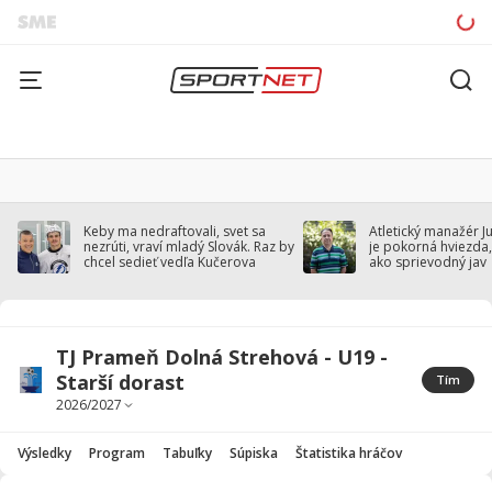
Keby ma nedraftovali, svet sa
Atletický manažér J
nezrúti, vraví mladý Slovák. Raz by
je pokorná hviezda,
chcel sedieť vedľa Kučerova
ako sprievodný jav
TJ Prameň Dolná Strehová - U19 -
Starší dorast
Tím
Výsledky
Program
Tabuľky
Súpiska
Štatistika hráčov