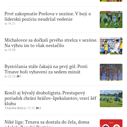
Prvé zakopnutie Prešova v sezóne. V boji o
líderskú pozíciu neudržal vedenie
so 19:21
Michalovce sa dočkali prvého strelca v sezóne.
Na výhru im to však nestačilo
so 19:59
Bystričania stále čakajú na prvý gól. Proti
Trnave boli vybavení za sedem minút
so 22:22
∙
1
Končí aj bývalý druholigista. Prestupový
poriadok chráni hráčov-špekulantov, vraví šéf
klubu
Titanilla Bőd
∙
so 13:37
∙
2
Niké liga: Trnava sa dostala do čela, doma