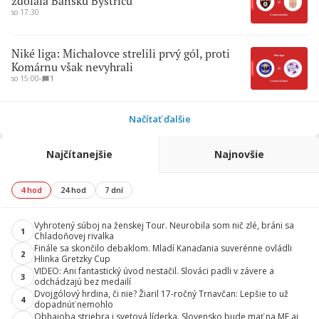
zdolala Banskú Bystricu
so 17:30
Niké liga: Michalovce strelili prvý gól, proti
Komárnu však nevyhrali
so 15:00
∙
1
Načítať ďalšie
Najčítanejšie
Najnovšie
4 hod
24 hod
7 dní
Vyhrotený súboj na ženskej Tour. Neurobila som nič zlé, bráni sa
1
Chladoňovej rivalka
Finále sa skončilo debaklom. Mladí Kanaďania suverénne ovládli
2
Hlinka Gretzky Cup
VIDEO: Ani fantastický úvod nestačil. Slováci padli v závere a
3
odchádzajú bez medailí
Dvojgólový hrdina, či nie? Žiaril 17-ročný Trnavčan: Lepšie to už
4
dopadnúť nemohlo
Obhajoba striebra i svetová líderka. Slovensko bude mať na ME aj