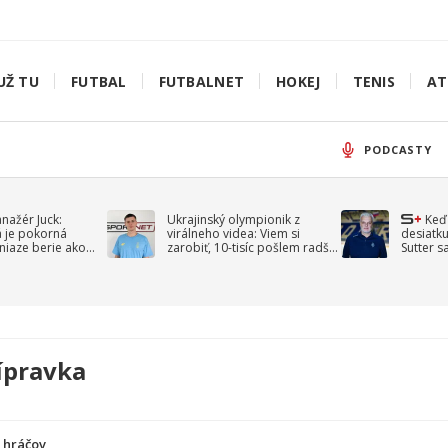
UŽ TU
FUTBAL
FUTBALNET
HOKEJ
TENIS
AT
PODCASTY
anažér Juck:
Ukrajinský olympionik z
Keď
á je pokorná
virálneho videa: Viem si
desiatku
niaze berie ako
zarobiť, 10-tisíc pošlem radšej
Sutter s
jav
na vojnu
spomín
ípravka
a hráčov