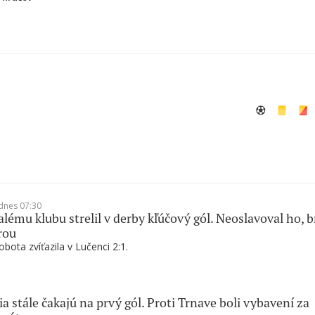
dnes 07:30
alému klubu strelil v derby kľúčový gól. Neoslavoval ho, b
rou
bota zvíťazila v Lučenci 2:1.
ia stále čakajú na prvý gól. Proti Trnave boli vybavení za