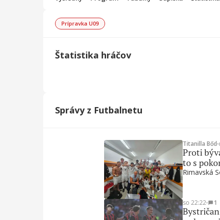
Prípravka U09
Štatistika hráčov
Správy z Futbalnetu
Titanilla Bőd
∙
Proti býv
to s poko
Rimavská So
so 22:22
∙
1
Bystričan