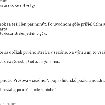
inút
stala do čela Niké ligy.
k sa tešil len pár minút. Po úvodnom góle prišiel útlm a
arta
tu dostal strelec jediného gólu.
e sa dočkali prvého strelca v sezóne. Na výhru im to vša
edlo na východe už od úvodných minút.
pnutie Prešova v sezóne. V boji o líderskú pozíciu neudrž
k zostali aj po treťom kole nezdolané.
so 13:37
∙
2