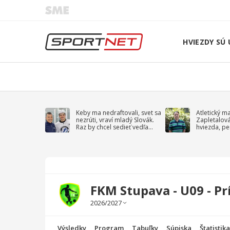
HVIEZDY SÚ 
Keby ma nedraftovali, svet sa
Atletický m
nezrúti, vraví mladý Slovák.
Zapletalov
Raz by chcel sedieť vedľa
hviezda, pe
Kučerova
sprievodný 
FKM Stupava - U09 - Pr
Výsledky
Program
Tabuľky
Súpiska
Štatistik