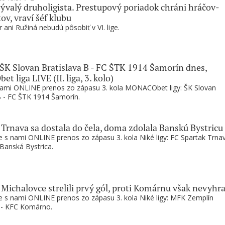
bývalý druholigista. Prestupový poriadok chráni hráčov-
ov, vraví šéf klubu
 ani Ružiná nebudú pôsobiť v VI. lige.
K Slovan Bratislava B - FC ŠTK 1914 Šamorín dnes,
 liga LIVE (II. liga, 3. kolo)
 nami ONLINE prenos zo zápasu 3. kola MONACObet ligy: ŠK Slovan
B - FC ŠTK 1914 Šamorín.
: Trnava sa dostala do čela, doma zdolala Banskú Bystricu
te s nami ONLINE prenos zo zápasu 3. kola Niké ligy: FC Spartak Trnav
Banská Bystrica.
: Michalovce strelili prvý gól, proti Komárnu však nevyhra
te s nami ONLINE prenos zo zápasu 3. kola Niké ligy: MFK Zemplín
 - KFC Komárno.