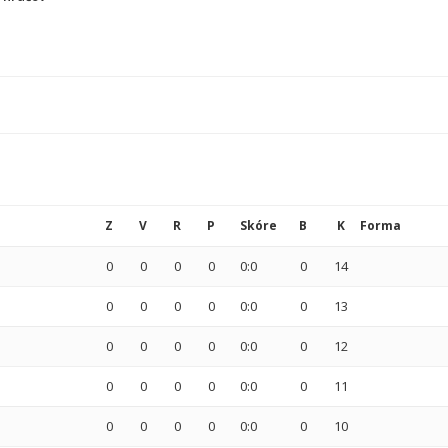
Z
V
R
P
Skóre
B
K
Forma
0
0
0
0
0:0
0
14
0
0
0
0
0:0
0
13
0
0
0
0
0:0
0
12
0
0
0
0
0:0
0
11
0
0
0
0
0:0
0
10