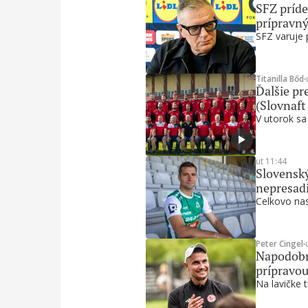
SFZ príde
prípravn
SFZ varuje 
Titanilla Bőd
∙
Ďalšie pre
(Slovnaft
V utorok sa
ut 11:44
Slovenský
nepresadi
Celkovo nas
Peter Cingel
∙
Napodobni
prípravou
Na lavičke t