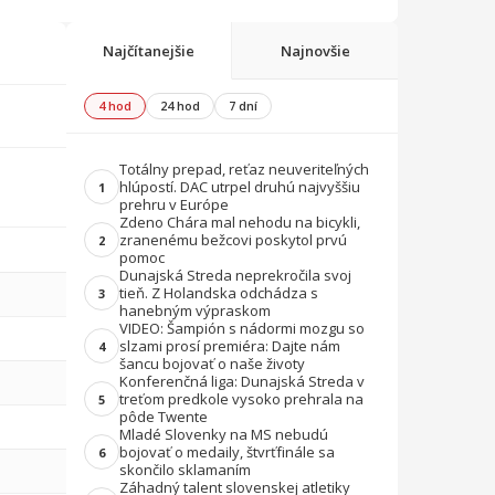
Najčítanejšie
Najnovšie
4 hod
24 hod
7 dní
Totálny prepad, reťaz neuveriteľných
hlúpostí. DAC utrpel druhú najvyššiu
1
prehru v Európe
Zdeno Chára mal nehodu na bicykli,
zranenému bežcovi poskytol prvú
2
pomoc
Dunajská Streda neprekročila svoj
tieň. Z Holandska odchádza s
3
hanebným výpraskom
VIDEO: Šampión s nádormi mozgu so
slzami prosí premiéra: Dajte nám
4
šancu bojovať o naše životy
Konferenčná liga: Dunajská Streda v
treťom predkole vysoko prehrala na
5
pôde Twente
Mladé Slovenky na MS nebudú
bojovať o medaily, štvrťfinále sa
6
skončilo sklamaním
Záhadný talent slovenskej atletiky