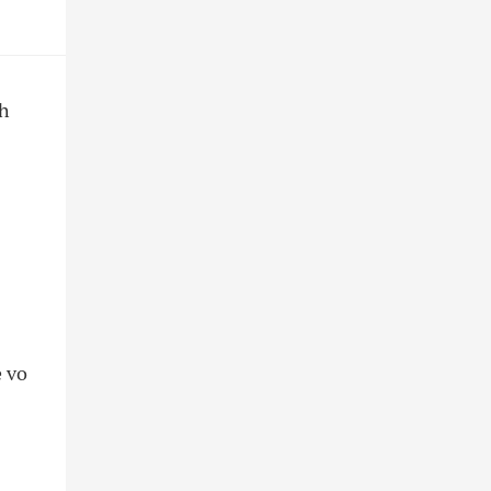
ch
e vo