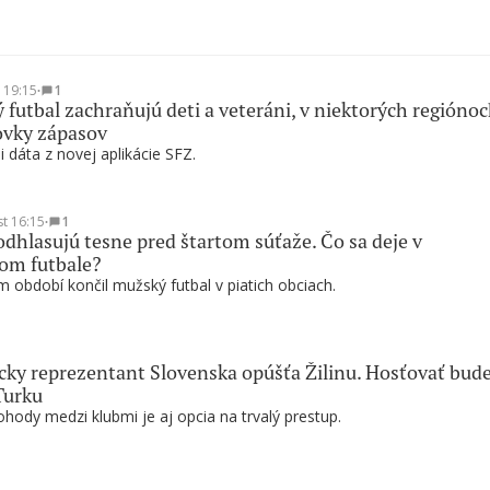
t 19:15
∙
1
 futbal zachraňujú deti a veteráni, v niektorých regióno
ovky zápasov
i dáta z novej aplikácie SFZ.
st 16:15
∙
1
odhlasujú tesne pred štartom súťaže. Čo sa deje v
om futbale?
 období končil mužský futbal v piatich obciach.
ky reprezentant Slovenska opúšťa Žilinu. Hosťovať bud
Turku
hody medzi klubmi je aj opcia na trvalý prestup.