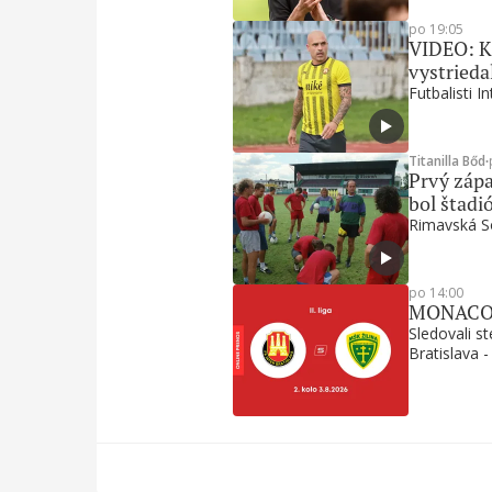
po 19:05
VIDEO: Ku
vystrieda
Futbalisti I
Titanilla Bőd
∙
Prvý zápa
bol štadi
Rimavská So
po 14:00
MONACObet
Sledovali s
Bratislava -