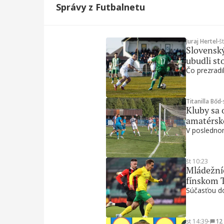
Správy z Futbalnetu
Juraj Hertel
∙
š
Slovenský
ubudli st
Čo prezradil
Titanilla Bőd
∙
Kluby sa 
amatérsk
V poslednom
št 10:23
Mládežníc
fínskom 
Súčasťou do
st 14:39
∙
12