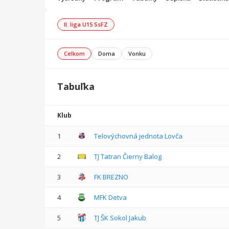
II. liga U15 SsFZ
Celkom
Doma
Vonku
Tabuľka
Klub
1
Telovýchovná jednota Lovča
2
TJ Tatran Čierny Balog
3
FK BREZNO
4
MFK Detva
5
TJ ŠK Sokol Jakub