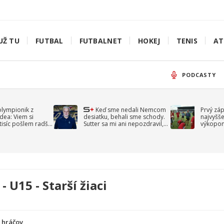
UŽ TU
FUTBAL
FUTBALNET
HOKEJ
TENIS
AT
PODCASTY
olympionik z
Keď sme nedali Nemcom
Prvý zá
idea: Viem si
desiatku, behali sme schody.
najvyšše
-tisíc pošlem radšej
Sutter sa mi ani nepozdravil,
výkopom
spomína Droppa
uzavret
- U15 - Starší žiaci
a hráčov