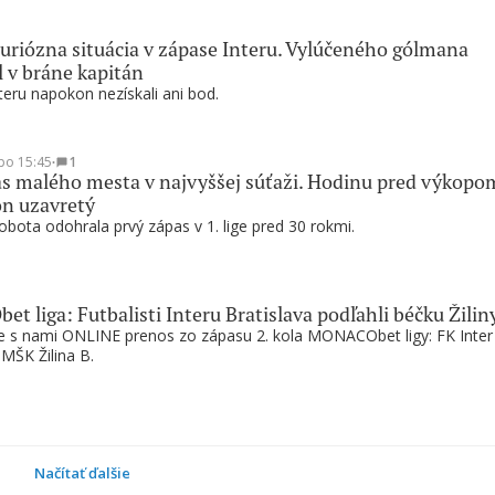
riózna situácia v zápase Interu. Vylúčeného gólmana
l v bráne kapitán
nteru napokon nezískali ani bod.
po 15:45
∙
1
s malého mesta v najvyššej súťaži. Hodinu pred výkopo
ón uzavretý
bota odohrala prvý zápas v 1. lige pred 30 rokmi.
 liga: Futbalisti Interu Bratislava podľahli béčku Žilin
te s nami ONLINE prenos zo zápasu 2. kola MONACObet ligy: FK Inter
 MŠK Žilina B.
Načítať ďalšie