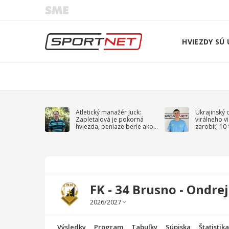
HVIEZDY SÚ 
Atletický manažér Juck:
Ukrajinský 
Zapletalová je pokorná
virálneho v
hviezda, peniaze berie ako
zarobiť, 10
sprievodný jav
na vojnu
FK - 34 Brusno - Ondrej 
Výsledky
Program
Tabuľky
Súpiska
Štatistik