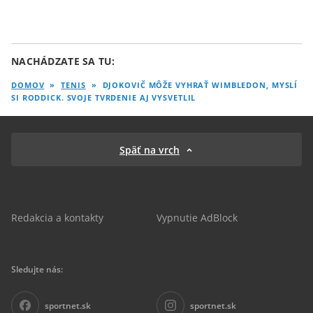
NACHÁDZATE SA TU:
DOMOV
»
TENIS
»
DJOKOVIČ MÔŽE VYHRAŤ WIMBLEDON, MYSLÍ
SI RODDICK. SVOJE TVRDENIE AJ VYSVETLIL
Späť na vrch
Redakcia a kontakty
Vypnutie AdBlock
Sledujte nás:
sportnet.sk
sportnet.sk