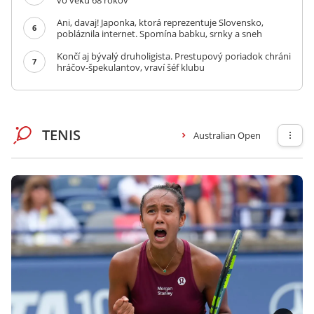
vo veku 68 rokov
Ani, davaj! Japonka, ktorá reprezentuje Slovensko,
6
pobláznila internet. Spomína babku, srnky a sneh
Končí aj bývalý druholigista. Prestupový poriadok chráni
7
hráčov-špekulantov, vraví šéf klubu
TENIS
Australian Open