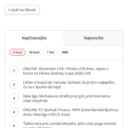
< 
späť na článok
Najčítanejšie
Najnovšie
4 hod
24 hod
7 dní
SME
ONLINE: Slovensko U18 - Fínsko U18 dnes, zápas o
1
bronz na Hlinka Gretzky Cupe 2026 LIVE
Littler si kopol do Yamala. Vyhlásil, že je tým najlepším,
2
čo sa v športe dá nájsť
Niké liga: Michalovce strelili prvý gól, proti Komárnu
3
však nevyhrali
ONLINE: FC Spartak Trnava - MFK Dukla Banská Bystrica
4
dnes, Niké liga LIVE (3. kolo)
Ťažká rana pre Lionela Messiho. Jeho otec Jorge zomrel
5