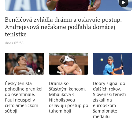
Benčičová zvládla drámu a oslavuje postup.
Andrejevová nečakane podľahla domácej
tenistke
dnes 05:58
Český tenista
Dráma so
Dobrý signál do
pohodlne prenikol
šťastným koncom.
ďalších rokov.
do osemfinále.
Mihalíková s
Slovenskí tenisti
Paul neuspel v
Nichollsovou
získali na
čisto americkom
oslavujú postup po
európskom
súboji
tuhom boji
šampionáte
medailu