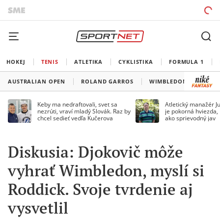
HOKEJ
TENIS
ATLETIKA
CYKLISTIKA
FORMULA 1
AUSTRALIAN OPEN
ROLAND GARROS
WIMBLEDON
US O
Keby ma nedraftovali, svet sa
Atletický manažér Ju
nezrúti, vraví mladý Slovák. Raz by
je pokorná hviezda,
chcel sedieť vedľa Kučerova
ako sprievodný jav
Diskusia: Djokovič môže
vyhrať Wimbledon, myslí si
Roddick. Svoje tvrdenie aj
vysvetlil