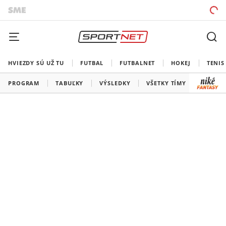
HVIEZDY SÚ UŽ TU
FUTBAL
FUTBALNET
HOKEJ
TENIS
PROGRAM
TABUĽKY
VÝSLEDKY
VŠETKY TÍMY
SLOVEN