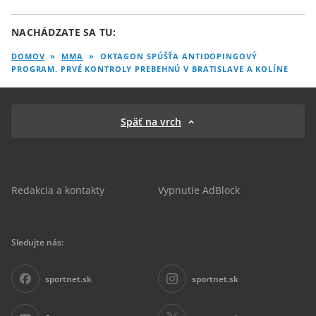
NACHÁDZATE SA TU:
DOMOV
»
MMA
»
OKTAGON SPÚŠŤA ANTIDOPINGOVÝ
PROGRAM. PRVÉ KONTROLY PREBEHNÚ V BRATISLAVE A KOLÍNE
Späť na vrch
Redakcia a kontakty
Vypnutie AdBlock
Sledujte nás:
sportnet.sk
sportnet.sk