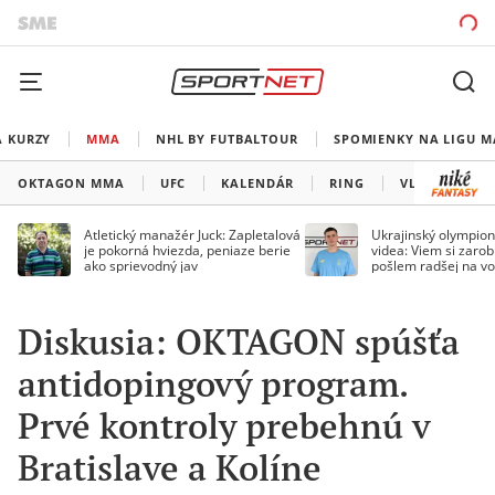
A KURZY
MMA
NHL BY FUTBALTOUR
SPOMIENKY NA LIGU M
OKTAGON MMA
UFC
KALENDÁR
RING
VLADOV ROH
Atletický manažér Juck: Zapletalová
Ukrajinský olympion
je pokorná hviezda, peniaze berie
videa: Viem si zarobi
ako sprievodný jav
pošlem radšej na vo
Diskusia: OKTAGON spúšťa
antidopingový program.
Prvé kontroly prebehnú v
Bratislave a Kolíne