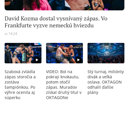
David Kozma dostal vysnívaný zápas. Vo
Frankfurte vyzve nemeckú hviezdu
st 14:24
Szabová zvládla
VIDEO: Bol na
Stý turnaj, miliónty
zápas storočia a
pokraji knokautu,
divák a veľká
zostáva
potom otočil
oslava. OKTAGON
šampiónkou. Po
zápas. Muradov
odhalil ďalšie
výhre ocenila aj
získal druhý titul v
plány
súperku
OKTAGONe