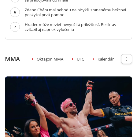
sa prebojovala do finále
Zdeno Chára mal nehodu na bicykli, zranenému bežcovi
6
poskytol prvú pomoc
Hradec môže mrzieť nevyužitá príležitosť. Besiktas
7
zvíťazil aj napriek vylúčeniu
MMA
Oktagon MMA
UFC
Kalendár