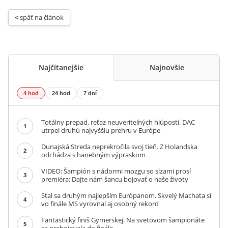
< 
späť na článok
Najčítanejšie
Najnovšie
4 hod
24 hod
7 dní
Totálny prepad, reťaz neuveriteľných hlúpostí. DAC
1
utrpel druhú najvyššiu prehru v Európe
Dunajská Streda neprekročila svoj tieň. Z Holandska
2
odchádza s hanebným výpraskom
VIDEO: Šampión s nádormi mozgu so slzami prosí
3
premiéra: Dajte nám šancu bojovať o naše životy
Stal sa druhým najlepším Európanom. Skvelý Machata si
4
vo finále MS vyrovnal aj osobný rekord
Fantastický finiš Gymerskej. Na svetovom šampionáte
5