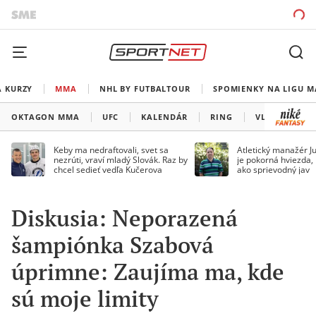
A KURZY
MMA
NHL BY FUTBALTOUR
SPOMIENKY NA LIGU M
OKTAGON MMA
UFC
KALENDÁR
RING
VLADOV ROH
Keby ma nedraftovali, svet sa
Atletický manažér Ju
nezrúti, vraví mladý Slovák. Raz by
je pokorná hviezda,
chcel sedieť vedľa Kučerova
ako sprievodný jav
Diskusia: Neporazená
šampiónka Szabová
úprimne: Zaujíma ma, kde
sú moje limity