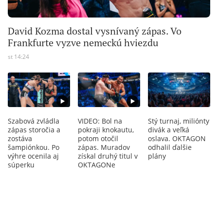
David Kozma dostal vysnívaný zápas. Vo
Frankfurte vyzve nemeckú hviezdu
st 14:24
Szabová zvládla
VIDEO: Bol na
Stý turnaj, miliónty
zápas storočia a
pokraji knokautu,
divák a veľká
zostáva
potom otočil
oslava. OKTAGON
šampiónkou. Po
zápas. Muradov
odhalil ďalšie
výhre ocenila aj
získal druhý titul v
plány
súperku
OKTAGONe