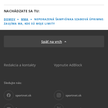
NACHÁDZATE SA TU:
DOMOV
»
MMA
»
NEPORAZENÁ ŠAMPIÓNKA SZABOVÁ ÚPRIMNE:
ZAUJÍMA MA, KDE SÚ MOJE LIMITY
Späť na vrch
Redakcia a kontakty
Vypnutie AdBlock
Sledujte nás:
sportnet.sk
sportnet.sk