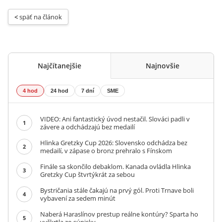
< 
späť na článok
Najčítanejšie
Najnovšie
4 hod
24 hod
7 dní
SME
VIDEO: Ani fantastický úvod nestačil. Slováci padli v
1
závere a odchádzajú bez medailí
Hlinka Gretzky Cup 2026: Slovensko odchádza bez
2
medailí, v zápase o bronz prehralo s Fínskom
Finále sa skončilo debaklom. Kanada ovládla Hlinka
3
Gretzky Cup štvrtýkrát za sebou
Bystričania stále čakajú na prvý gól. Proti Trnave boli
4
vybavení za sedem minút
Naberá Haraslínov prestup reálne kontúry? Sparta ho
5