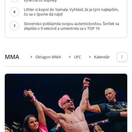
vyškrtla zo súpisky
Littler si kopol do Yamala. Vyhlásil, že je tým najlepším,
6
čo sa v športe dá nájsť
Slovensko pobláznila svojou autentickosťou. Švrček sa
7
zlepšila o 9 sekúnd a umiestnila sa v TOP 10
MMA
Oktagon MMA
UFC
Kalendár