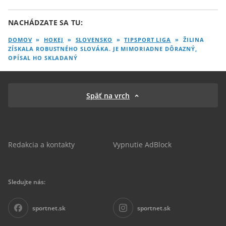
NACHÁDZATE SA TU:
DOMOV
»
HOKEJ
»
SLOVENSKO
»
TIPSPORT LIGA
»
ŽILINA
ZÍSKALA ROBUSTNÉHO SLOVÁKA. JE MIMORIADNE DÔRAZNÝ,
OPÍSAL HO SKLADANÝ
Späť na vrch
Redakcia a kontakty
Vypnutie AdBlock
Sledujte nás:
sportnet.sk
sportnet.sk