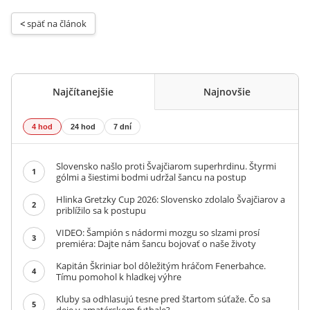
< 
späť na článok
Najčítanejšie
Najnovšie
4 hod
24 hod
7 dní
Slovensko našlo proti Švajčiarom superhrdinu. Štyrmi
1
gólmi a šiestimi bodmi udržal šancu na postup
Hlinka Gretzky Cup 2026: Slovensko zdolalo Švajčiarov a
2
priblížilo sa k postupu
VIDEO: Šampión s nádormi mozgu so slzami prosí
3
premiéra: Dajte nám šancu bojovať o naše životy
Kapitán Škriniar bol dôležitým hráčom Fenerbahce.
4
Tímu pomohol k hladkej výhre
Kluby sa odhlasujú tesne pred štartom súťaže. Čo sa
5