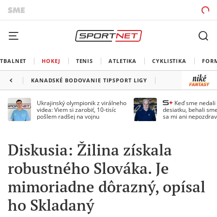
TBALNET
HOKEJ
TENIS
ATLETIKA
CYKLISTIKA
FOR
KANADSKÉ BODOVANIE TIPSPORT LIGY
Ukrajinský olympionik z virálneho
Keď sme nedal
videa: Viem si zarobiť, 10-tisíc
desiatku, behali sme
pošlem radšej na vojnu
sa mi ani nepozdrav
Droppa
Diskusia: Žilina získala
robustného Slováka. Je
mimoriadne dôrazný, opísal
ho Skladaný