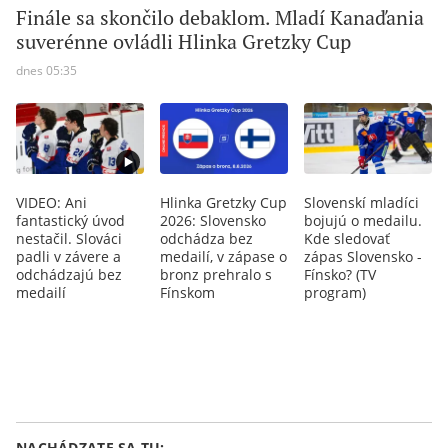
Finále sa skončilo debaklom. Mladí Kanaďania
suverénne ovládli Hlinka Gretzky Cup
dnes 05:35
VIDEO: Ani
Hlinka Gretzky Cup
Slovenskí mladíci
fantastický úvod
2026: Slovensko
bojujú o medailu.
nestačil. Slováci
odchádza bez
Kde sledovať
padli v závere a
medailí, v zápase o
zápas Slovensko -
odchádzajú bez
bronz prehralo s
Fínsko? (TV
medailí
Fínskom
program)
NACHÁDZATE SA TU: