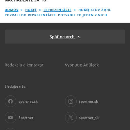
DOMOV
»
HOKEJ
»
REPREZENTÁCIE
»
HOKEJISTOV Z KHL
POZVALI DO REPREZENTÁCIE. POTVRDIL TO JEDEN Z NICH
Späť na vrch
Redakcia a kontakty
Vypnutie AdBlock
Sledujte nás:
sportnet.sk
sportnet.sk
Sportnet
sportnet_sk