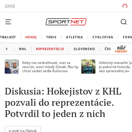
TBALNET
HOKEJ
TENIS
ATLETIKA
CYKLISTIKA
FOR
NHL
REPREZENTÁCIE
SLOVENSKO
ČESKO
ĎAL
Keby ma nedraftovali, svet sa
Atletický manažér Ju
nezrúti, vraví mladý Slovák. Raz by
je pokorná hviezda,
chcel sedieť vedľa Kučerova
ako sprievodný jav
Diskusia: Hokejistov z KHL
pozvali do reprezentácie.
Potvrdil to jeden z nich
< 
späť na článok