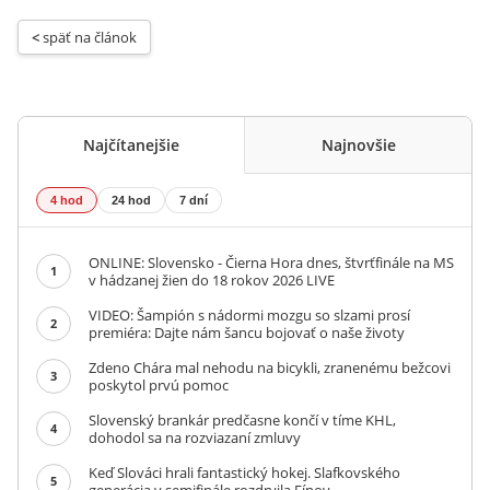
< 
späť na článok
Najčítanejšie
Najnovšie
4 hod
24 hod
7 dní
ONLINE: Slovensko - Čierna Hora dnes, štvrťfinále na MS
1
v hádzanej žien do 18 rokov 2026 LIVE
VIDEO: Šampión s nádormi mozgu so slzami prosí
2
premiéra: Dajte nám šancu bojovať o naše životy
Zdeno Chára mal nehodu na bicykli, zranenému bežcovi
3
poskytol prvú pomoc
Slovenský brankár predčasne končí v tíme KHL,
4
dohodol sa na rozviazaní zmluvy
Keď Slováci hrali fantastický hokej. Slafkovského
5