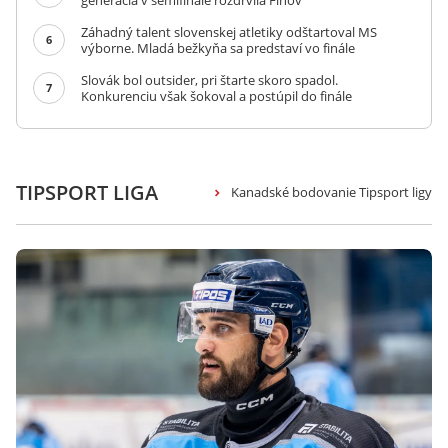
generácia v semifinále rozdrvila Fínov
Záhadný talent slovenskej atletiky odštartoval MS
6
výborne. Mladá bežkyňa sa predstaví vo finále
Slovák bol outsider, pri štarte skoro spadol.
7
Konkurenciu však šokoval a postúpil do finále
TIPSPORT LIGA
Kanadské bodovanie Tipsport ligy