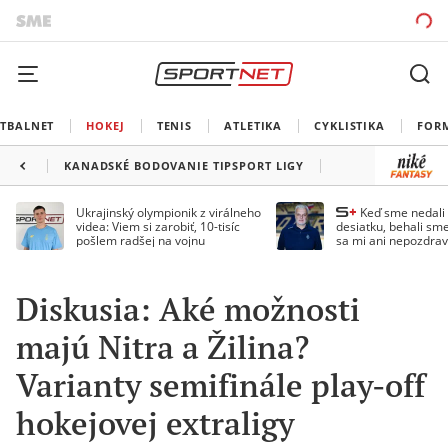
TBALNET
HOKEJ
TENIS
ATLETIKA
CYKLISTIKA
FOR
KANADSKÉ BODOVANIE TIPSPORT LIGY
Ukrajinský olympionik z virálneho
Keď sme nedal
videa: Viem si zarobiť, 10-tisíc
desiatku, behali sme
pošlem radšej na vojnu
sa mi ani nepozdrav
Droppa
Diskusia: Aké možnosti
majú Nitra a Žilina?
Varianty semifinále play-off
hokejovej extraligy