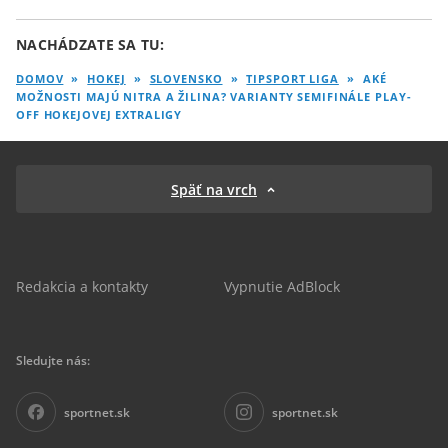
NACHÁDZATE SA TU:
DOMOV
»
HOKEJ
»
SLOVENSKO
»
TIPSPORT LIGA
»
AKÉ
MOŽNOSTI MAJÚ NITRA A ŽILINA? VARIANTY SEMIFINÁLE PLAY-
OFF HOKEJOVEJ EXTRALIGY
Späť na vrch
Redakcia a kontakty
Vypnutie AdBlock
Sledujte nás:
sportnet.sk
sportnet.sk