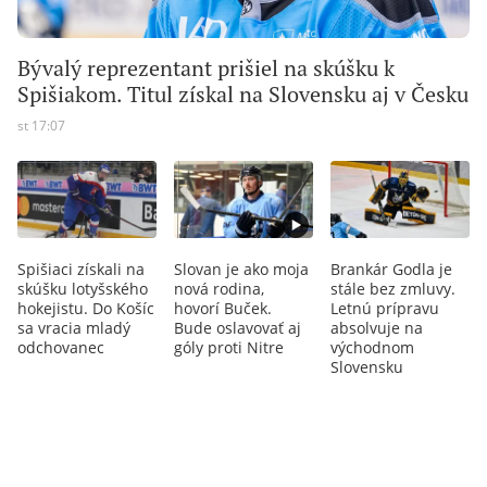
Bývalý reprezentant prišiel na skúšku k
Spišiakom. Titul získal na Slovensku aj v Česku
st 17:07
Spišiaci získali na
Slovan je ako moja
Brankár Godla je
skúšku lotyšského
nová rodina,
stále bez zmluvy.
hokejistu. Do Košíc
hovorí Buček.
Letnú prípravu
sa vracia mladý
Bude oslavovať aj
absolvuje na
odchovanec
góly proti Nitre
východnom
Slovensku