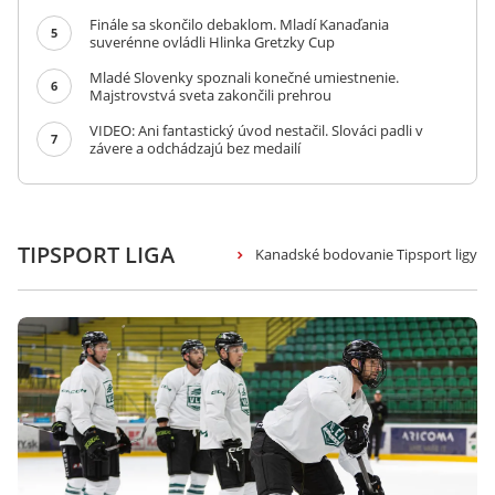
Finále sa skončilo debaklom. Mladí Kanaďania
5
suverénne ovládli Hlinka Gretzky Cup
Mladé Slovenky spoznali konečné umiestnenie.
6
Majstrovstvá sveta zakončili prehrou
VIDEO: Ani fantastický úvod nestačil. Slováci padli v
7
závere a odchádzajú bez medailí
TIPSPORT LIGA
Kanadské bodovanie Tipsport ligy