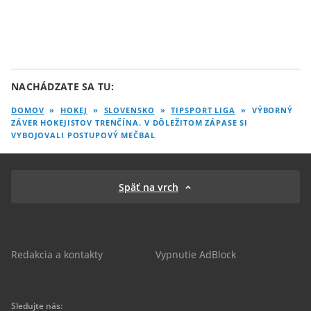
NACHÁDZATE SA TU:
DOMOV
»
HOKEJ
»
SLOVENSKO
»
TIPSPORT LIGA
»
VÝBORNÝ
ZÁVER HOKEJISTOV TRENČÍNA. V DÔLEŽITOM ZÁPASE SI
VYBOJOVALI POSTUPOVÝ MEČBAL
Späť na vrch
Redakcia a kontakty
Vypnutie AdBlock
Sledujte nás: