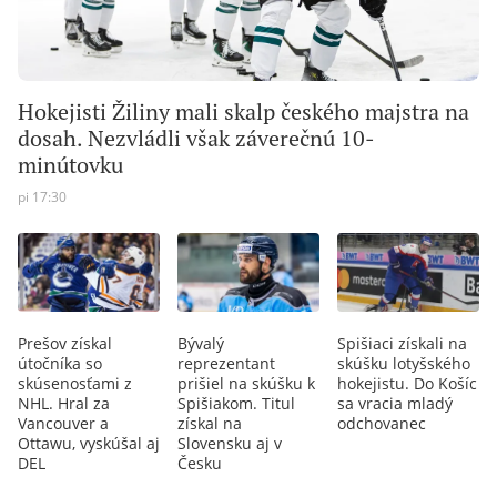
Hokejisti Žiliny mali skalp českého majstra na
dosah. Nezvládli však záverečnú 10-
minútovku
pi 17:30
Prešov získal
Bývalý
Spišiaci získali na
útočníka so
reprezentant
skúšku lotyšského
skúsenosťami z
prišiel na skúšku k
hokejistu. Do Košíc
NHL. Hral za
Spišiakom. Titul
sa vracia mladý
Vancouver a
získal na
odchovanec
Ottawu, vyskúšal aj
Slovensku aj v
DEL
Česku