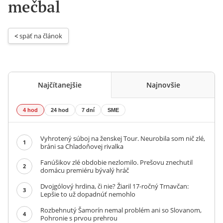
mečbal
< 
späť na článok
Najčítanejšie
Najnovšie
4 hod
24 hod
7 dní
SME
Vyhrotený súboj na ženskej Tour. Neurobila som nič zlé,
1
bráni sa Chladoňovej rivalka
Fanúšikov zlé obdobie nezlomilo. Prešovu znechutil
2
domácu premiéru bývalý hráč
Dvojgólový hrdina, či nie? Žiaril 17-ročný Trnavčan:
3
Lepšie to už dopadnúť nemohlo
Rozbehnutý Šamorín nemal problém ani so Slovanom,
4
Pohronie s prvou prehrou