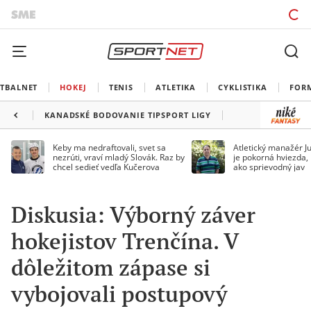
TBALNET
HOKEJ
TENIS
ATLETIKA
CYKLISTIKA
FOR
KANADSKÉ BODOVANIE TIPSPORT LIGY
Keby ma nedraftovali, svet sa
Atletický manažér Ju
nezrúti, vraví mladý Slovák. Raz by
je pokorná hviezda,
chcel sedieť vedľa Kučerova
ako sprievodný jav
Diskusia: Výborný záver
hokejistov Trenčína. V
dôležitom zápase si
vybojovali postupový