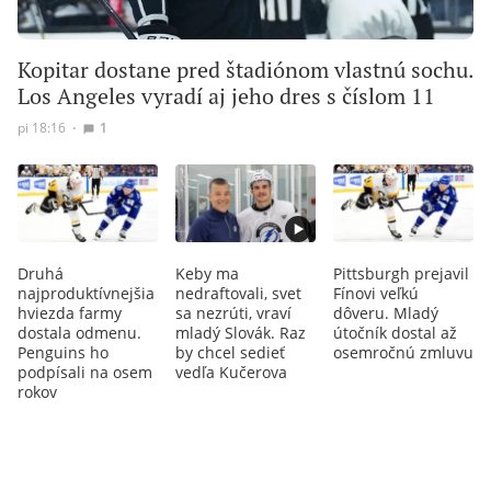
Kopitar dostane pred štadiónom vlastnú sochu.
Los Angeles vyradí aj jeho dres s číslom 11
pi 18:16
∙
1
Druhá
Keby ma
Pittsburgh prejavil
najproduktívnejšia
nedraftovali, svet
Fínovi veľkú
hviezda farmy
sa nezrúti, vraví
dôveru. Mladý
dostala odmenu.
mladý Slovák. Raz
útočník dostal až
Penguins ho
by chcel sedieť
osemročnú zmluvu
podpísali na osem
vedľa Kučerova
rokov