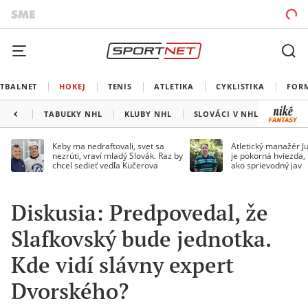
TBALNET
HOKEJ
TENIS
ATLETIKA
CYKLISTIKA
FOR
TABUĽKY NHL
KLUBY NHL
SLOVÁCI V NHL
KANAD
Keby ma nedraftovali, svet sa
Atletický manažér Ju
nezrúti, vraví mladý Slovák. Raz by
je pokorná hviezda,
chcel sedieť vedľa Kučerova
ako sprievodný jav
Diskusia: Predpovedal, že
Slafkovský bude jednotka.
Kde vidí slávny expert
Dvorského?