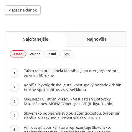
< 
späť na článok
Najčítanejšie
Najnovšie
4 hod
24 hod
7 dní
SME
Ťažká rana pre Lionela Messiho. Jeho otec Jorge zomrel
1
vo veku 68 rokov
Končí aj bývalý druholigista. Prestupový poriadok chráni
2
hráčov-špekulantov, vraví šéf klubu
ONLINE: FC Tatran Prešov - MFK Tatran Liptovský
3
Mikuláš dnes, MONACObet liga LIVE (II. liga, 3. kolo)
Slovensko pobláznila svojou autentickosťou. Švrček sa
4
zlepšila o 9 sekúnd a umiestnila sa v TOP 10
Ani, davaj! Japonka, ktorá reprezentuje Slovensko,
5