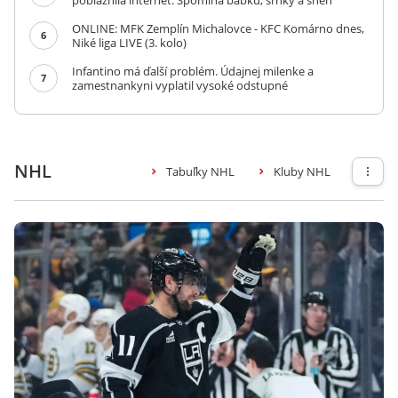
pobláznila internet. Spomína babku, srnky a sneh
ONLINE: MFK Zemplín Michalovce - KFC Komárno dnes,
6
Niké liga LIVE (3. kolo)
Infantino má ďalší problém. Údajnej milenke a
7
zamestnankyni vyplatil vysoké odstupné
NHL
Tabuľky NHL
Kluby NHL