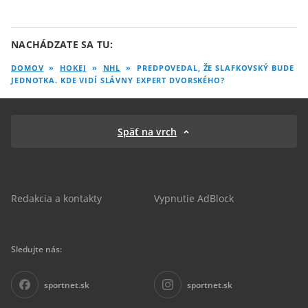
NACHÁDZATE SA TU:
DOMOV
»
HOKEJ
»
NHL
»
PREDPOVEDAL, ŽE SLAFKOVSKÝ BUDE
JEDNOTKA. KDE VIDÍ SLÁVNY EXPERT DVORSKÉHO?
Späť na vrch
Redakcia a kontakty
Vypnutie AdBlock
Sledujte nás:
sportnet.sk
sportnet.sk