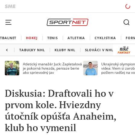
TBALNET
HOKEJ
TENIS
ATLETIKA
CYKLISTIKA
FOR
TABUĽKY NHL
KLUBY NHL
SLOVÁCI V NHL
KANAD
Atletický manažér Juck: Zapletalová
Ukrajinský olympion
je pokorná hviezda, peniaze berie
videa: Viem si zarobi
ako sprievodný jav
pošlem radšej na vo
Diskusia: Draftovali ho v
prvom kole. Hviezdny
útočník opúšťa Anaheim,
klub ho vymenil