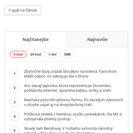
< 
späť na článok
Najčítanejšie
Najnovšie
4 hod
24 hod
7 dní
SME
Zbytočné fauly zrážali Slovákov na kolená. Favoritovi
1
kládli odpor, no zabojujú iba o bronz
Ani, davaj! Japonka, ktorá reprezentuje Slovensko,
2
pobláznila internet. Spomína babku, srnky a sneh
Machata potvrdil výbornú formu. Po skvelých výkonoch
3
v stovke uspel aj na dvojnásobnej trati
Frličková utiekla s Nemkou zvyšku pretekárok. Na MS si
4
vybojovala priamy postup
Skvelý beh Bendovej. V rozbehu vytvorila národný
5