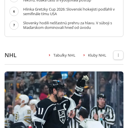
rekord, vďaka času si vybojovala postup
Hlinka Gretzky Cup 2026: Slovenskí hokejisti podľahli v
6
semifinále tímu USA
Slovenky hodili nešťastnú prehru za hlavu. V súboji s
7
Maďarskom dominovali hneď od úvodu
NHL
Tabuľky NHL
Kluby NHL