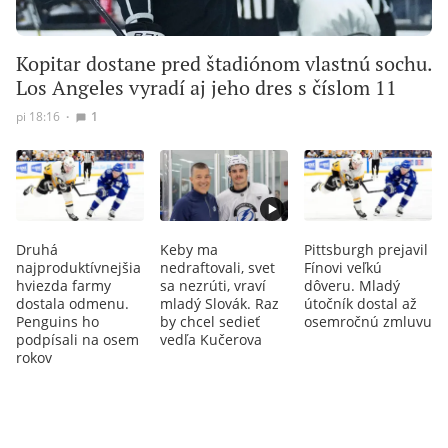
Kopitar dostane pred štadiónom vlastnú sochu.
Los Angeles vyradí aj jeho dres s číslom 11
pi 18:16
∙
1
Druhá
Keby ma
Pittsburgh prejavil
najproduktívnejšia
nedraftovali, svet
Fínovi veľkú
hviezda farmy
sa nezrúti, vraví
dôveru. Mladý
dostala odmenu.
mladý Slovák. Raz
útočník dostal až
Penguins ho
by chcel sedieť
osemročnú zmluvu
podpísali na osem
vedľa Kučerova
rokov