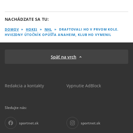
NACHÁDZATE SA TU:
DOMOV
»
HOKEJ
»
NHL
»
DRAFTOVALI HO V PRVOM KOLE.
HVIEZDNY ÚTOČNÍK OPÚŠŤA ANAHEIM, KLUB HO VYMENIL
Späť na vrch
Redakcia a kontakty
Vypnutie AdBlock
Sledujte nás:
sportnet.sk
sportnet.sk