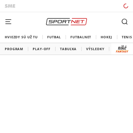
HVIEZDY SÚ UŽ TU
FUTBAL
FUTBALNET
HOKEJ
TENIS
PROGRAM
PLAY-OFF
TABUĽKA
VÝSLEDKY
ŠK SLOVA