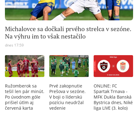
Michalovce sa dočkali prvého strelca v sezóne.
Na výhru im to však nestačilo
dnes 17:59
Ružomberok sa
Prvé zakopnutie
ONLINE: FC
tešil len pár minút.
Prešova v sezóne.
Spartak Trnava -
Po úvodnom góle
V boji o líderskú
MFK Dukla Banská
prišiel útlm aj
pozíciu neudržal
Bystrica dnes, Niké
červená karta
vedenie
liga LIVE (3. kolo)