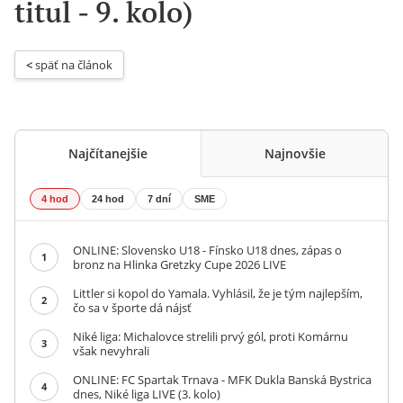
titul - 9. kolo)
< 
späť na článok
Najčítanejšie
Najnovšie
4 hod
24 hod
7 dní
SME
ONLINE: Slovensko U18 - Fínsko U18 dnes, zápas o
1
bronz na Hlinka Gretzky Cupe 2026 LIVE
Littler si kopol do Yamala. Vyhlásil, že je tým najlepším,
2
čo sa v športe dá nájsť
Niké liga: Michalovce strelili prvý gól, proti Komárnu
3
však nevyhrali
ONLINE: FC Spartak Trnava - MFK Dukla Banská Bystrica
4
dnes, Niké liga LIVE (3. kolo)