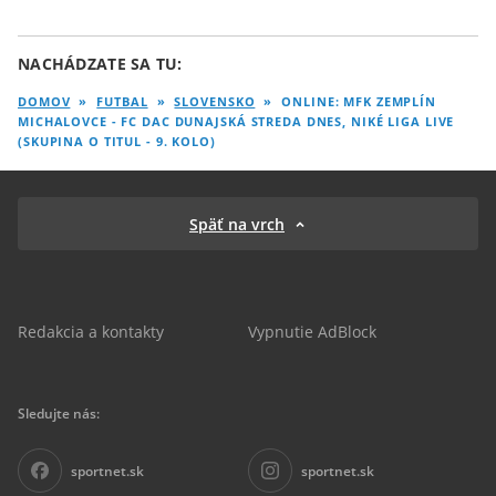
NACHÁDZATE SA TU:
DOMOV
»
FUTBAL
»
SLOVENSKO
»
ONLINE: MFK ZEMPLÍN
MICHALOVCE - FC DAC DUNAJSKÁ STREDA DNES, NIKÉ LIGA LIVE
(SKUPINA O TITUL - 9. KOLO)
Späť na vrch
Redakcia a kontakty
Vypnutie AdBlock
Sledujte nás:
sportnet.sk
sportnet.sk