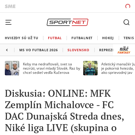
HVIEZDY SÚ UŽ TU
FUTBAL
FUTBALNET
HOKEJ
TENIS
MS VO FUTBALE 2026
SLOVENSKO
REPREZENTÁCIE
Keby ma nedraftovali, svet sa
Atletický manažér Ju
nezrúti, vraví mladý Slovák. Raz by
je pokorná hviezda,
chcel sedieť vedľa Kučerova
ako sprievodný jav
Diskusia: ONLINE: MFK
Zemplín Michalovce - FC
DAC Dunajská Streda dnes,
Niké liga LIVE (skupina o