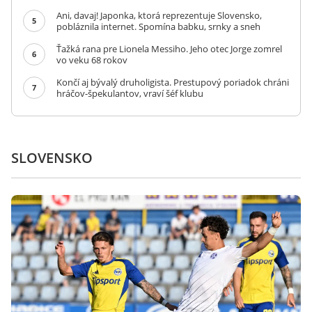
Ani, davaj! Japonka, ktorá reprezentuje Slovensko,
5
pobláznila internet. Spomína babku, srnky a sneh
Ťažká rana pre Lionela Messiho. Jeho otec Jorge zomrel
6
vo veku 68 rokov
Končí aj bývalý druholigista. Prestupový poriadok chráni
7
hráčov-špekulantov, vraví šéf klubu
SLOVENSKO