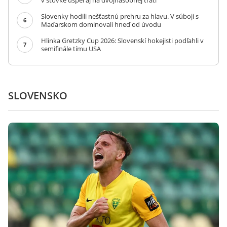
v stovke uspel aj na dvojnásobnej trati
Slovenky hodili nešťastnú prehru za hlavu. V súboji s
6
Maďarskom dominovali hneď od úvodu
Hlinka Gretzky Cup 2026: Slovenskí hokejisti podľahli v
7
semifinále tímu USA
SLOVENSKO