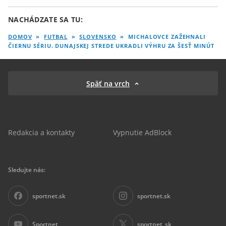
NACHÁDZATE SA TU:
DOMOV
»
FUTBAL
»
SLOVENSKO
»
MICHALOVCE ZAŽEHNALI
ČIERNU SÉRIU. DUNAJSKEJ STREDE UKRADLI VÝHRU ZA ŠESŤ MINÚT
Späť na vrch
Redakcia a kontakty
Vypnutie AdBlock
Sledujte nás:
sportnet.sk
sportnet.sk
Sportnet
sportnet_sk