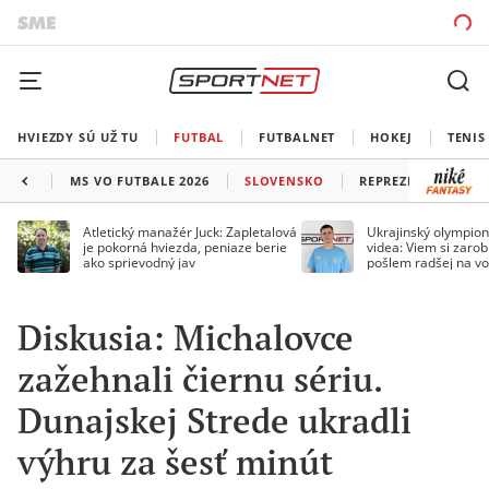
HVIEZDY SÚ UŽ TU
FUTBAL
FUTBALNET
HOKEJ
TENIS
MS VO FUTBALE 2026
SLOVENSKO
REPREZENTÁCIE
Atletický manažér Juck: Zapletalová
Ukrajinský olympion
je pokorná hviezda, peniaze berie
videa: Viem si zarobi
ako sprievodný jav
pošlem radšej na vo
Diskusia: Michalovce
zažehnali čiernu sériu.
Dunajskej Strede ukradli
výhru za šesť minút