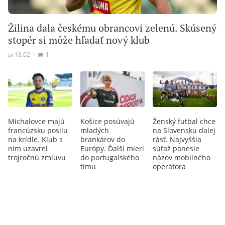
Žilina dala českému obrancovi zelenú. Skúsený
stopér si môže hľadať nový klub
pi 18:02
∙
1
Michalovce majú
Košice posúvajú
Ženský futbal chce
francúzsku posilu
mladých
na Slovensku ďalej
na krídle. Klub s
brankárov do
rásť. Najvyššia
ním uzavrel
Európy. Ďalší mieri
súťaž ponesie
trojročnú zmluvu
do portugalského
názov mobilného
tímu
operátora