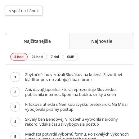
< 
späť na článok
Najčítanejšie
Najnovšie
4 hod
24 hod
7 dní
SME
Zbytočné fauly zrážali Slovákov na kolená. Favoritovi
1
kládli odpor, no zabojujú iba o bronz
Ani, davaj! Japonka, ktorá reprezentuje Slovensko,
2
pobláznila internet. Spomína babku, srnky a sneh
Frličková utiekla s Nemkou zvyšku pretekárok. Na MS si
3
vybojovala priamy postup
Skvelý beh Bendovej. V rozbehu vytvorila národný
4
rekord, vďaka času si vybojovala postup
Machata potvrdil výbornú formu. Po skvelých výkonoch
5