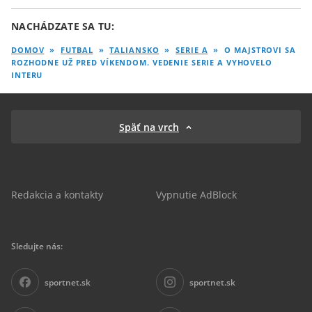
NACHÁDZATE SA TU:
DOMOV
»
FUTBAL
»
TALIANSKO
»
SERIE A
»
O MAJSTROVI SA
ROZHODNE UŽ PRED VÍKENDOM. VEDENIE SERIE A VYHOVELO
INTERU
Späť na vrch
Redakcia a kontakty
Vypnutie AdBlock
Sledujte nás:
sportnet.sk
sportnet.sk