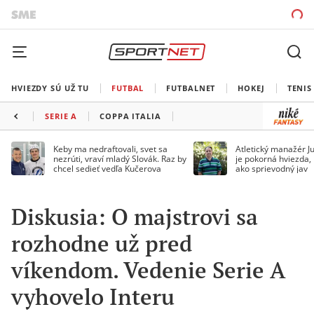
HVIEZDY SÚ UŽ TU
FUTBAL
FUTBALNET
HOKEJ
TENIS
SERIE A
COPPA ITALIA
Keby ma nedraftovali, svet sa
Atletický manažér Ju
nezrúti, vraví mladý Slovák. Raz by
je pokorná hviezda,
chcel sedieť vedľa Kučerova
ako sprievodný jav
Diskusia: O majstrovi sa
rozhodne už pred
víkendom. Vedenie Serie A
vyhovelo Interu