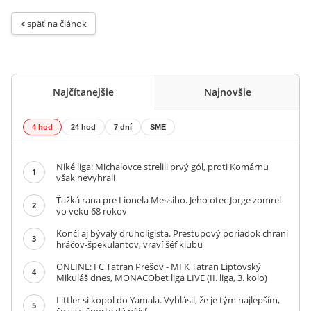
< 
späť na článok
Najčítanejšie
Najnovšie
4 hod
24 hod
7 dní
SME
Niké liga: Michalovce strelili prvý gól, proti Komárnu
1
však nevyhrali
Ťažká rana pre Lionela Messiho. Jeho otec Jorge zomrel
2
vo veku 68 rokov
Končí aj bývalý druholigista. Prestupový poriadok chráni
3
hráčov-špekulantov, vraví šéf klubu
ONLINE: FC Tatran Prešov - MFK Tatran Liptovský
4
Mikuláš dnes, MONACObet liga LIVE (II. liga, 3. kolo)
Littler si kopol do Yamala. Vyhlásil, že je tým najlepším,
5