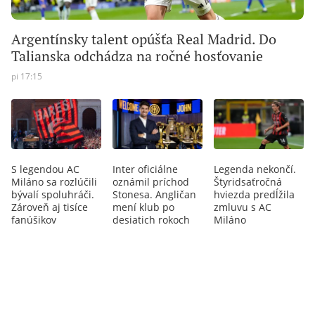
Argentínsky talent opúšťa Real Madrid. Do
Talianska odchádza na ročné hosťovanie
pi 17:15
S legendou AC
Inter oficiálne
Legenda nekončí.
Miláno sa rozlúčili
oznámil príchod
Štyridsaťročná
bývalí spoluhráči.
Stonesa. Angličan
hviezda predĺžila
Zároveň aj tisíce
mení klub po
zmluvu s AC
fanúšikov
desiatich rokoch
Miláno