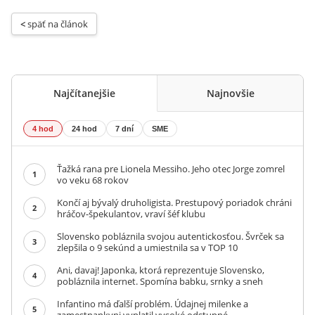
< 
späť na článok
Najčítanejšie
Najnovšie
4 hod
24 hod
7 dní
SME
Ťažká rana pre Lionela Messiho. Jeho otec Jorge zomrel
1
vo veku 68 rokov
Končí aj bývalý druholigista. Prestupový poriadok chráni
2
hráčov-špekulantov, vraví šéf klubu
Slovensko pobláznila svojou autentickosťou. Švrček sa
3
zlepšila o 9 sekúnd a umiestnila sa v TOP 10
Ani, davaj! Japonka, ktorá reprezentuje Slovensko,
4
pobláznila internet. Spomína babku, srnky a sneh
Infantino má ďalší problém. Údajnej milenke a
5