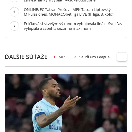
zamestnankyni vyplatil vysoké odstupné
ONLINE: FC Tatran Prešov - MFK Tatran Liptovský
6
Mikuláš dnes, MONACObet liga LIVE (II. liga, 3. kolo)
Frličková si skvelým výkonom vybojovala finále. Svoj čas
7
vylepšila a zabehla sezónne maximum
ĎALŠIE SÚŤAŽE
MLS
Saudi Pro League