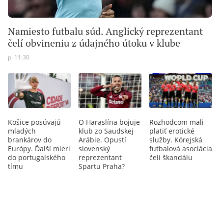
Namiesto futbalu súd. Anglický reprezentant
čelí obvineniu z údajného útoku v klube
pi 11:30
Košice posúvajú
O Haraslína bojuje
Rozhodcom mali
mladých
klub zo Saudskej
platiť erotické
brankárov do
Arábie. Opustí
služby. Kórejská
Európy. Ďalší mieri
slovenský
futbalová asociácia
do portugalského
reprezentant
čelí škandálu
tímu
Spartu Praha?