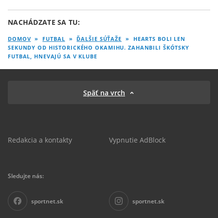
NACHÁDZATE SA TU:
DOMOV
»
FUTBAL
»
ĎALŠIE SÚŤAŽE
»
HEARTS BOLI LEN
SEKUNDY OD HISTORICKÉHO OKAMIHU. ZAHANBILI ŠKÓTSKY
FUTBAL, HNEVAJÚ SA V KLUBE
Späť na vrch
Redakcia a kontakty
Vypnutie AdBlock
Sledujte nás:
sportnet.sk
sportnet.sk