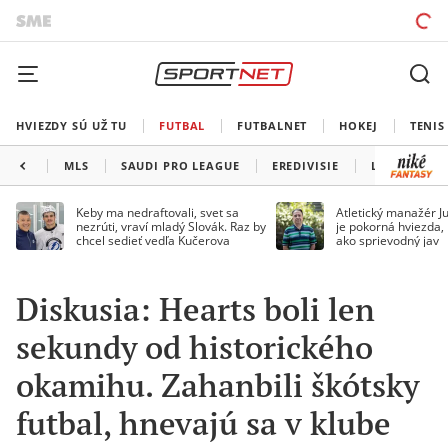
HVIEZDY SÚ UŽ TU
FUTBAL
FUTBALNET
HOKEJ
TENIS
MLS
SAUDI PRO LEAGUE
EREDIVISIE
LIGA PORTU
Keby ma nedraftovali, svet sa
Atletický manažér Ju
nezrúti, vraví mladý Slovák. Raz by
je pokorná hviezda,
chcel sedieť vedľa Kučerova
ako sprievodný jav
Diskusia: Hearts boli len
sekundy od historického
okamihu. Zahanbili škótsky
futbal, hnevajú sa v klube