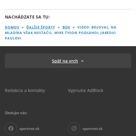
NACHÁDZATE SA TU:
DOMOV
»
ĎALŠIE ŠPORTY
»
BOX
»
VIDEO: BOJOVAL, NA
MLADÍKA VŠAK NESTAČIL. MIKE TYSON PODĽAHOL JAKEOVI
PAULOVI
Späť na vrch
Redakcia a kontakty
Vypnutie AdBlock
Sledujte nás:
sportnet.sk
sportnet.sk