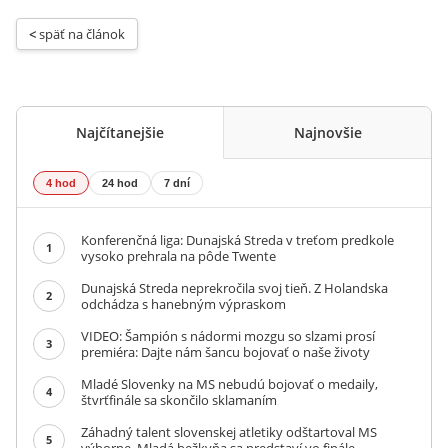
< 
späť na článok
Najčítanejšie
Najnovšie
4 hod
24 hod
7 dní
Konferenčná liga: Dunajská Streda v treťom predkole
1
vysoko prehrala na pôde Twente
Dunajská Streda neprekročila svoj tieň. Z Holandska
2
odchádza s hanebným výpraskom
VIDEO: Šampión s nádormi mozgu so slzami prosí
3
premiéra: Dajte nám šancu bojovať o naše životy
Mladé Slovenky na MS nebudú bojovať o medaily,
4
štvrťfinále sa skončilo sklamaním
Záhadný talent slovenskej atletiky odštartoval MS
5