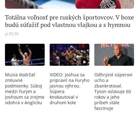
Totálna voľnosť pre ruských športovcov. V boxe
budú súťažiť pod vlastnou vlajkou a s hymnou
pi 05:36
Musia dodržať
VIDEO: Joshua sa
Odhryzol súperovi
zmluvné
pripravil na Furyho
ucho a
podmienky. Súboj
jasnou výhrou.
zbankrotoval.
medzi Furym a
Súpera
Tyson oslavuje 60
Joshoum sa zrejme
knokautoval v
rokov a jeho
odohrá v Anglicku
druhom kole
príbeh stále
fascinuje