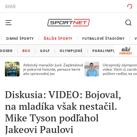
ZIMNÉ ŠPORTY
ĎALŠIE ŠPORTY
FUTBALOVÉ ŠTADIÓNY
V
OOKER
BOX
GOLF
OLYMPIJSKÉ
PARALYMPIJSKÉ
OS
Atletický manažér Juck: Zapletalová
Ukrajinský olympion
je pokorná hviezda, peniaze berie
videa: Viem si zarobi
ako sprievodný jav
pošlem radšej na vo
Diskusia: VIDEO: Bojoval,
na mladíka však nestačil.
Mike Tyson podľahol
Jakeovi Paulovi