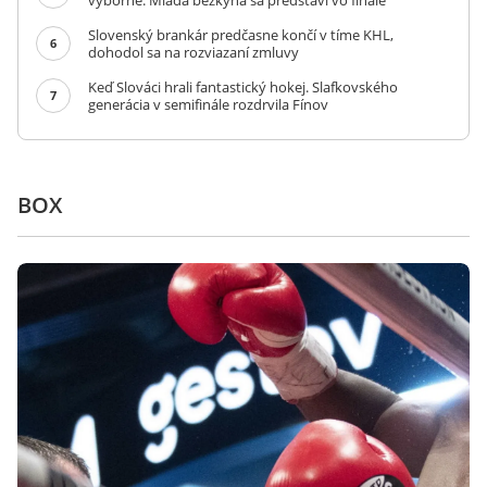
výborne. Mladá bežkyňa sa predstaví vo finále
Slovenský brankár predčasne končí v tíme KHL,
6
dohodol sa na rozviazaní zmluvy
Keď Slováci hrali fantastický hokej. Slafkovského
7
generácia v semifinále rozdrvila Fínov
BOX