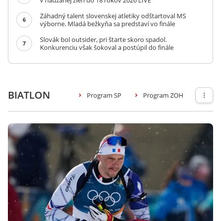
v hádzanej žien do 18 rokov 2026 LIVE
Záhadný talent slovenskej atletiky odštartoval MS
6
výborne. Mladá bežkyňa sa predstaví vo finále
Slovák bol outsider, pri štarte skoro spadol.
7
Konkurenciu však šokoval a postúpil do finále
BIATLON
Program SP
Program ZOH