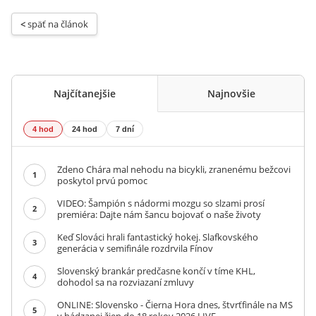
< 
späť na článok
Najčítanejšie
Najnovšie
4 hod
24 hod
7 dní
Zdeno Chára mal nehodu na bicykli, zranenému bežcovi
1
poskytol prvú pomoc
VIDEO: Šampión s nádormi mozgu so slzami prosí
2
premiéra: Dajte nám šancu bojovať o naše životy
Keď Slováci hrali fantastický hokej. Slafkovského
3
generácia v semifinále rozdrvila Fínov
Slovenský brankár predčasne končí v tíme KHL,
4
dohodol sa na rozviazaní zmluvy
ONLINE: Slovensko - Čierna Hora dnes, štvrťfinále na MS
5