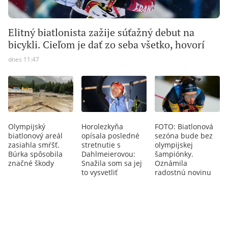
Elitný biatlonista zažije súťažný debut na
bicykli. Cieľom je dať zo seba všetko, hovorí
dnes 11:47
Olympijský
Horolezkyňa
FOTO: Biatlonová
biatlonový areál
opísala posledné
sezóna bude bez
zasiahla smŕšť.
stretnutie s
olympijskej
Búrka spôsobila
Dahlmeierovou:
šampiónky.
značné škody
Snažila som sa jej
Oznámila
to vysvetliť
radostnú novinu