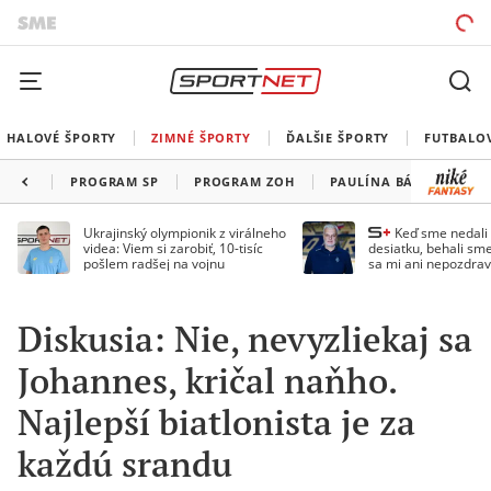
HALOVÉ ŠPORTY
ZIMNÉ ŠPORTY
ĎALŠIE ŠPORTY
FUTBALO
PROGRAM SP
PROGRAM ZOH
PAULÍNA BÁTOVSKÁ FI
Ukrajinský olympionik z virálneho
Keď sme nedal
videa: Viem si zarobiť, 10-tisíc
desiatku, behali sme
pošlem radšej na vojnu
sa mi ani nepozdrav
Droppa
Diskusia: Nie, nevyzliekaj sa
Johannes, kričal naňho.
Najlepší biatlonista je za
každú srandu