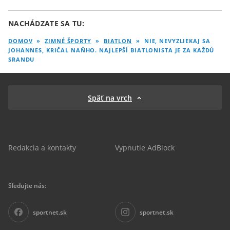
NACHÁDZATE SA TU:
DOMOV
»
ZIMNÉ ŠPORTY
»
BIATLON
»
NIE, NEVYZLIEKAJ SA
JOHANNES, KRIČAL NAŇHO. NAJLEPŠÍ BIATLONISTA JE ZA KAŽDÚ
SRANDU
Späť na vrch
Redakcia a kontakty
Vypnutie AdBlock
Sledujte nás:
sportnet.sk
sportnet.sk