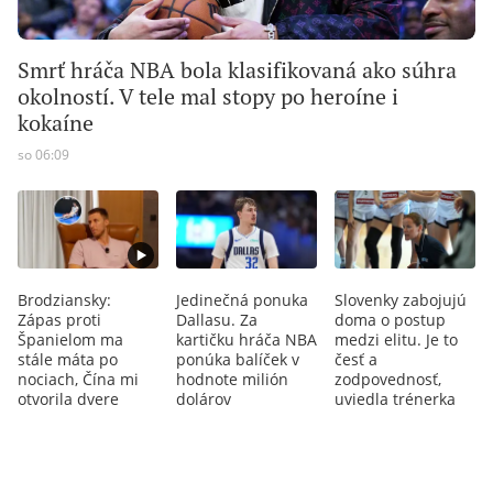
Smrť hráča NBA bola klasifikovaná ako súhra
okolností. V tele mal stopy po heroíne i
kokaíne
so 06:09
Brodziansky:
Jedinečná ponuka
Slovenky zabojujú
Zápas proti
Dallasu. Za
doma o postup
Španielom ma
kartičku hráča NBA
medzi elitu. Je to
stále máta po
ponúka balíček v
česť a
nociach, Čína mi
hodnote milión
zodpovednosť,
otvorila dvere
dolárov
uviedla trénerka