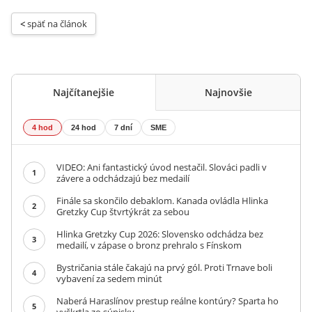
< 
späť na článok
Najčítanejšie
Najnovšie
4 hod
24 hod
7 dní
SME
VIDEO: Ani fantastický úvod nestačil. Slováci padli v
1
závere a odchádzajú bez medailí
Finále sa skončilo debaklom. Kanada ovládla Hlinka
2
Gretzky Cup štvrtýkrát za sebou
Hlinka Gretzky Cup 2026: Slovensko odchádza bez
3
medailí, v zápase o bronz prehralo s Fínskom
Bystričania stále čakajú na prvý gól. Proti Trnave boli
4
vybavení za sedem minút
Naberá Haraslínov prestup reálne kontúry? Sparta ho
5