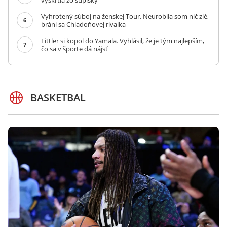
vyškrtla zo súpisky
Vyhrotený súboj na ženskej Tour. Neurobila som nič zlé,
6
bráni sa Chladoňovej rivalka
Littler si kopol do Yamala. Vyhlásil, že je tým najlepším,
7
čo sa v športe dá nájsť
BASKETBAL