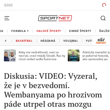
KA
FORMULA 1
HALOVÉ ŠPORTY
ZIMNÉ ŠPORTY
ĎALŠIE
BASKETBAL
HÁDZANÁ
VOLEJBAL
FUTSAL
MA
Keby ma nedraftovali, svet sa
Atletický manažér Ju
nezrúti, vraví mladý Slovák. Raz by
je pokorná hviezda,
chcel sedieť vedľa Kučerova
ako sprievodný jav
Diskusia: VIDEO: Vyzeral,
že je v bezvedomí.
Wembanyama po hrozivom
páde utrpel otras mozgu