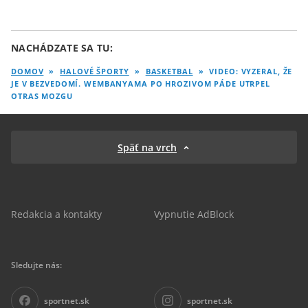
NACHÁDZATE SA TU:
DOMOV
»
HALOVÉ ŠPORTY
»
BASKETBAL
»
VIDEO: VYZERAL, ŽE
JE V BEZVEDOMÍ. WEMBANYAMA PO HROZIVOM PÁDE UTRPEL
OTRAS MOZGU
Späť na vrch
Redakcia a kontakty
Vypnutie AdBlock
Sledujte nás:
sportnet.sk
sportnet.sk