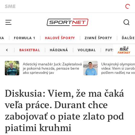
KA
FORMULA 1
HALOVÉ ŠPORTY
ZIMNÉ ŠPORTY
ĎALŠIE
BASKETBAL
HÁDZANÁ
VOLEJBAL
FUTSAL
MA
Atletický manažér Juck: Zapletalová
Ukrajinský olympion
je pokorná hviezda, peniaze berie
videa: Viem si zarobi
ako sprievodný jav
pošlem radšej na vo
Diskusia: Viem, že ma čaká
veľa práce. Durant chce
zabojovať o piate zlato pod
piatimi kruhmi