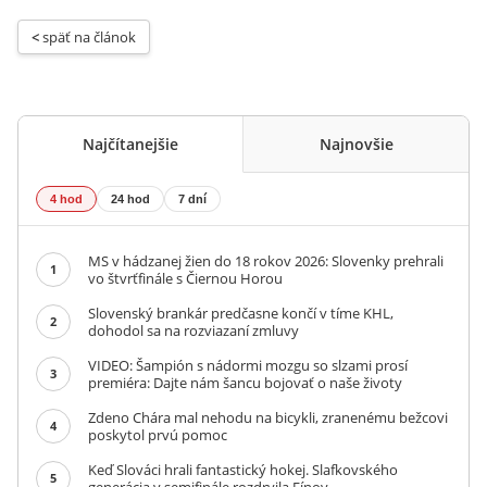
< 
späť na článok
Najčítanejšie
Najnovšie
4 hod
24 hod
7 dní
MS v hádzanej žien do 18 rokov 2026: Slovenky prehrali
1
vo štvrťfinále s Čiernou Horou
Slovenský brankár predčasne končí v tíme KHL,
2
dohodol sa na rozviazaní zmluvy
VIDEO: Šampión s nádormi mozgu so slzami prosí
3
premiéra: Dajte nám šancu bojovať o naše životy
Zdeno Chára mal nehodu na bicykli, zranenému bežcovi
4
poskytol prvú pomoc
Keď Slováci hrali fantastický hokej. Slafkovského
5