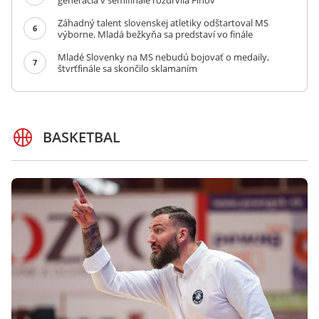
generácia v semifinále rozdrvila Fínov
Záhadný talent slovenskej atletiky odštartoval MS
6
výborne. Mladá bežkyňa sa predstaví vo finále
Mladé Slovenky na MS nebudú bojovať o medaily,
7
štvrťfinále sa skončilo sklamaním
BASKETBAL