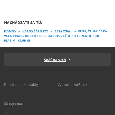
NACHÁDZATE SA TU:
DOMOV
»
HALOVÉ ŠPORTY
»
BASKETBAL
»
VIEM, ŽE MA ČAKÁ
VEĽA PRÁCE. DURANT CHCE ZABOJOVAŤ O PIATE ZLATO POD
PIATIMI KRUHMI
Späť na vrch
Redakcia a kontakty
Vypnutie AdBlock
Sledujte nás: