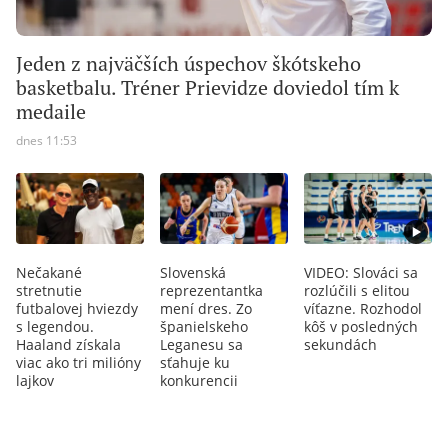
Jeden z najväčších úspechov škótskeho
basketbalu. Tréner Prievidze doviedol tím k
medaile
dnes 11:53
Nečakané
Slovenská
VIDEO: Slováci sa
stretnutie
reprezentantka
rozlúčili s elitou
futbalovej hviezdy
mení dres. Zo
víťazne. Rozhodol
s legendou.
španielskeho
kôš v posledných
Haaland získala
Leganesu sa
sekundách
viac ako tri milióny
sťahuje ku
lajkov
konkurencii