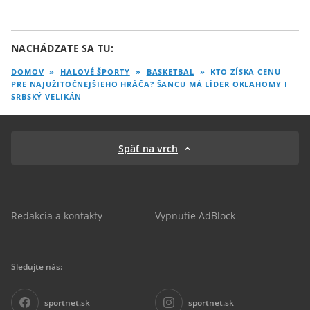
NACHÁDZATE SA TU:
DOMOV
»
HALOVÉ ŠPORTY
»
BASKETBAL
»
KTO ZÍSKA CENU
PRE NAJUŽITOČNEJŠIEHO HRÁČA? ŠANCU MÁ LÍDER OKLAHOMY I
SRBSKÝ VELIKÁN
Späť na vrch
Redakcia a kontakty
Vypnutie AdBlock
Sledujte nás:
sportnet.sk
sportnet.sk