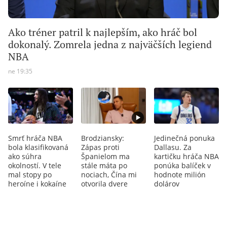
Ako tréner patril k najlepším, ako hráč bol
dokonalý. Zomrela jedna z najväčších legiend
NBA
ne 19:35
Smrť hráča NBA
Brodziansky:
Jedinečná ponuka
bola klasifikovaná
Zápas proti
Dallasu. Za
ako súhra
Španielom ma
kartičku hráča NBA
okolností. V tele
stále máta po
ponúka balíček v
mal stopy po
nociach, Čína mi
hodnote milión
heroíne i kokaíne
otvorila dvere
dolárov