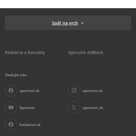
Späť na vrch
Redakcia a kontakty
Vypnutie AdBlock
Sledujte nás:
sportnet.sk
sportnet.sk
Sportnet
sportnet_sk
futbalnet.sk