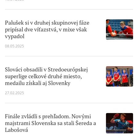
Palušek si v druhej skupinovej fáze
pripísal dve víťazstvá, v mixe však
vypadol
08.05.2025
Slováci obsadili v Stredoeurópskej
superlige celkové druhé miesto,
medailu získali aj Slovenky
27.02.2025
Finále zvládli s prehľadom. Novými
majstrami Slovenska sa stali Šereda a
Labošová