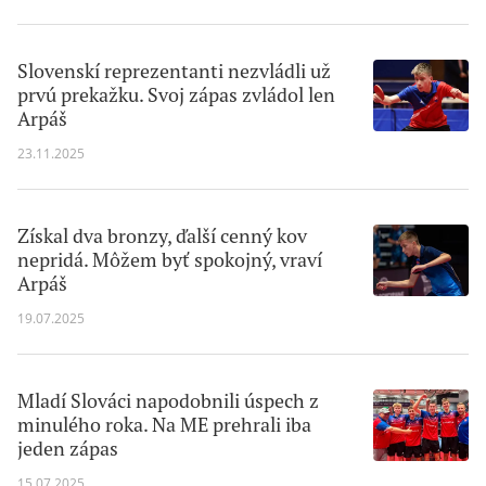
Slovenskí reprezentanti nezvládli už
prvú prekažku. Svoj zápas zvládol len
Arpáš
23.11.2025
Získal dva bronzy, ďalší cenný kov
nepridá. Môžem byť spokojný, vraví
Arpáš
19.07.2025
Mladí Slováci napodobnili úspech z
minulého roka. Na ME prehrali iba
jeden zápas
15.07.2025