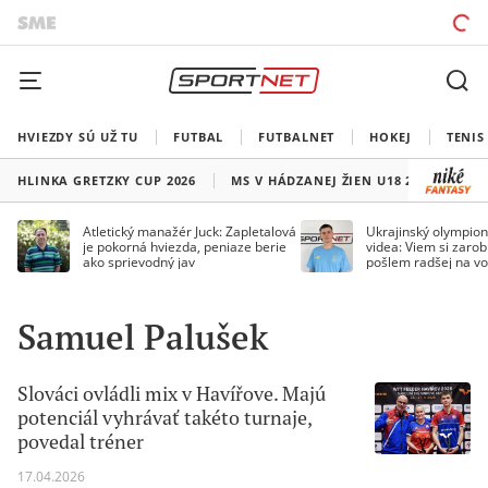
HVIEZDY SÚ UŽ TU
FUTBAL
FUTBALNET
HOKEJ
TENIS
HLINKA GRETZKY CUP 2026
MS V HÁDZANEJ ŽIEN U18 2026
HO
Atletický manažér Juck: Zapletalová
Ukrajinský olympion
je pokorná hviezda, peniaze berie
videa: Viem si zarobi
ako sprievodný jav
pošlem radšej na vo
Samuel Palušek
Slováci ovládli mix v Havířove. Majú
potenciál vyhrávať takéto turnaje,
povedal tréner
17.04.2026