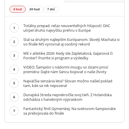
4 hod
24 hod
7 dní
Totálny prepad, reťaz neuveriteľných hlúpostí. DAC
1
utrpel druhú najvyššiu prehru v Európe
Stal sa druhým najlepším Európanom. Skvelý Machata si
2
vo finále MS vyrovnal aj osobný rekord
ME v atletike 2026: Kedy ide Zapletalová, Gajanová či
3
Forster? Pozrite si program a výsledky
VIDEO: Šampión s nádormi mozgu so slzami prosí
4
premiéra: Dajte nám šancu bojovať o naše životy
Najväčšia senzácia leta? Slovan možno našiel poklad
5
tam, kde sa nik nepozeral
Dunajská Streda neprekročila svoj tieň. Z Holandska
6
odchádza s hanebným výpraskom
Fantastický finiš Gymerskej. Na svetovom šampionáte
7
sa prebojovala do finále