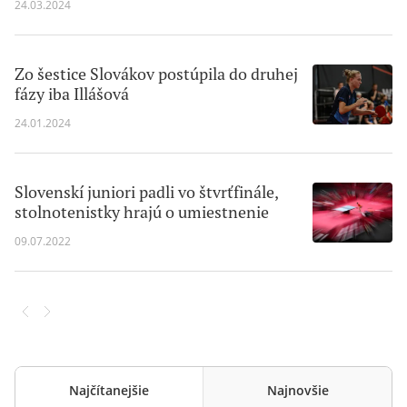
24.03.2024
Zo šestice Slovákov postúpila do druhej
fázy iba Illášová
24.01.2024
Slovenskí juniori padli vo štvrťfinále,
stolnotenistky hrajú o umiestnenie
09.07.2022
Najčítanejšie
Najnovšie