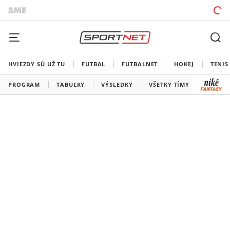
HVIEZDY SÚ UŽ TU
FUTBAL
FUTBALNET
HOKEJ
TENIS
PROGRAM
TABUĽKY
VÝSLEDKY
VŠETKY TÍMY
SLOVEN