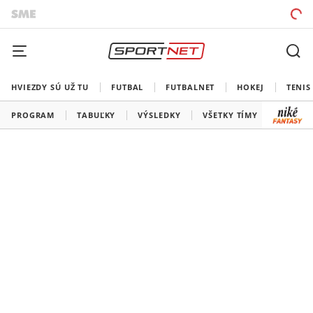
HVIEZDY SÚ UŽ TU
FUTBAL
FUTBALNET
HOKEJ
TENIS
PROGRAM
TABUĽKY
VÝSLEDKY
VŠETKY TÍMY
SLOVEN