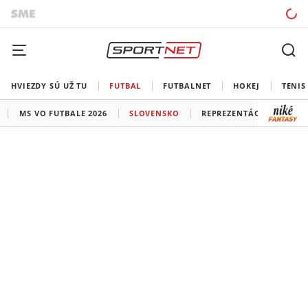
HVIEZDY SÚ UŽ TU
FUTBAL
FUTBALNET
HOKEJ
TENIS
MS VO FUTBALE 2026
SLOVENSKO
REPREZENTÁCIE
LIG