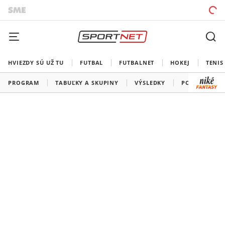
HVIEZDY SÚ UŽ TU
FUTBAL
FUTBALNET
HOKEJ
TENIS
PROGRAM
TABUĽKY A SKUPINY
VÝSLEDKY
PORADIE STR