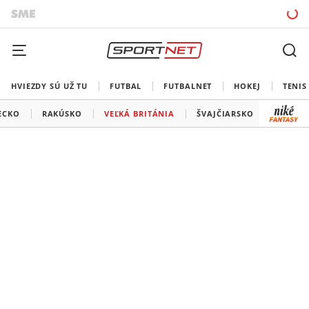
HVIEZDY SÚ UŽ TU
FUTBAL
FUTBALNET
HOKEJ
TENIS
ECKO
RAKÚSKO
VEĽKÁ BRITÁNIA
ŠVAJČIARSKO
USA