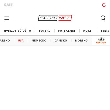
HVIEZDY SÚ UŽ TU
FUTBAL
FUTBALNET
HOKEJ
TENIS
IARSKO
USA
NEMECKO
DÁNSKO
NÓRSKO
KAZACHS