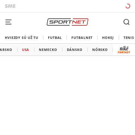
HVIEZDY SÚ UŽ TU
FUTBAL
FUTBALNET
HOKEJ
TENIS
IARSKO
USA
NEMECKO
DÁNSKO
NÓRSKO
KAZACHS