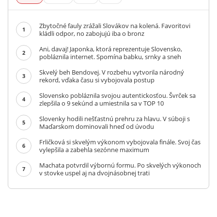
Zbytočné fauly zrážali Slovákov na kolená. Favoritovi
1
kládli odpor, no zabojujú iba o bronz
Ani, davaj! Japonka, ktorá reprezentuje Slovensko,
2
pobláznila internet. Spomína babku, srnky a sneh
Skvelý beh Bendovej. V rozbehu vytvorila národný
3
rekord, vďaka času si vybojovala postup
Slovensko pobláznila svojou autentickosťou. Švrček sa
4
zlepšila o 9 sekúnd a umiestnila sa v TOP 10
Slovenky hodili nešťastnú prehru za hlavu. V súboji s
5
Maďarskom dominovali hneď od úvodu
Frličková si skvelým výkonom vybojovala finále. Svoj čas
6
vylepšila a zabehla sezónne maximum
Machata potvrdil výbornú formu. Po skvelých výkonoch
7
v stovke uspel aj na dvojnásobnej trati