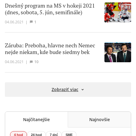
Dnešný program na MS v hokeji 2021
(dnes, sobota, 5. jún, semifinále)
04.06.2021
|
1
Záruba: Preboha, hlavne nech Nemec
nejde niekam, kde bude siedmy bek
04.06.2021
|
10
Zobraziť viac
Najčítanejšie
Najnovšie
4 hod
24 hod
7 dní
SME