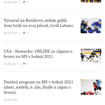
06.06.2021
|
1
Vyrastal na Bondrovi, miluje guláš.
Som hrdý na svoj pôvod, tvrdí Labanc
06.06.2021
|
1
USA - Nemecko: ONLINE zo zápasu o
bronz na MS v hokeji 2021
06.06.2021
|
1
Dnešný program na MS v hokeji 2021
(dnes, nedeľa, 6. jún, finále a zápas o
bronz)
05.06.2021