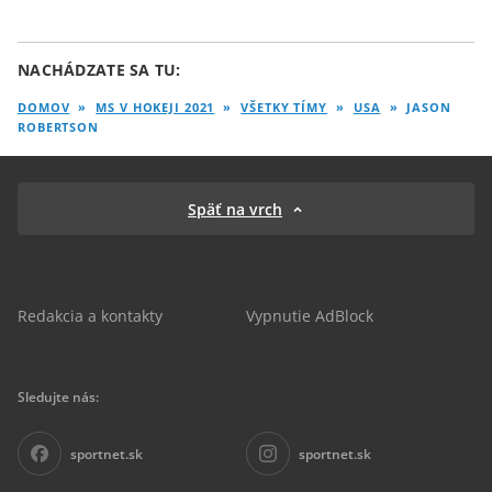
NACHÁDZATE SA TU:
DOMOV
»
MS V HOKEJI 2021
»
VŠETKY TÍMY
»
USA
»
JASON
ROBERTSON
Späť na vrch
Redakcia a kontakty
Vypnutie AdBlock
Sledujte nás:
sportnet.sk
sportnet.sk