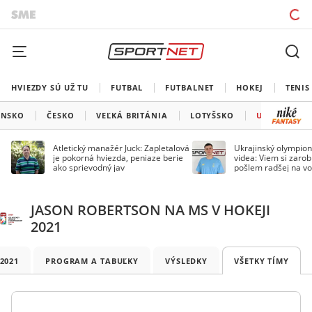
HVIEZDY SÚ UŽ TU
FUTBAL
FUTBALNET
HOKEJ
TENIS
ÍNSKO
ČESKO
VEĽKÁ BRITÁNIA
LOTYŠSKO
USA
Atletický manažér Juck: Zapletalová
Ukrajinský olympion
je pokorná hviezda, peniaze berie
videa: Viem si zarobi
ako sprievodný jav
pošlem radšej na vo
JASON ROBERTSON NA MS V HOKEJI
2021
 2021
PROGRAM A TABUĽKY
VÝSLEDKY
VŠETKY TÍMY