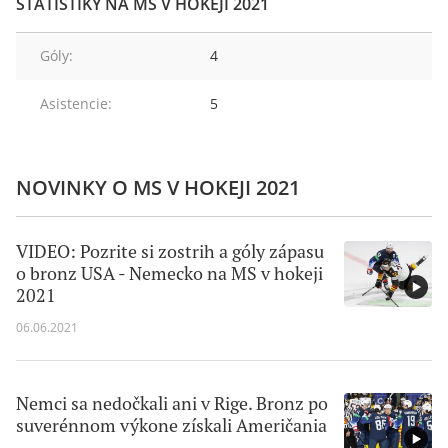
ŠTATISTIKY NA MS V HOKEJI 2021
Góly:
4
Asistencie:
5
NOVINKY O MS V HOKEJI 2021
VIDEO: Pozrite si zostrih a góly zápasu
o bronz USA - Nemecko na MS v hokeji
2021
06.06.2021
Nemci sa nedočkali ani v Rige. Bronz po
suverénnom výkone získali Američania