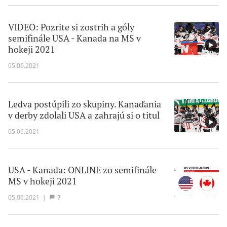
VIDEO: Pozrite si zostrih a góly
semifinále USA - Kanada na MS v
hokeji 2021
05.06.2021
Ledva postúpili zo skupiny. Kanaďania
v derby zdolali USA a zahrajú si o titul
05.06.2021
USA - Kanada: ONLINE zo semifinále
MS v hokeji 2021
05.06.2021
|
7