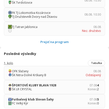
08.08. 10:30
ŠK Tvrdošovce
FK TJ Lokomotíva Kozárovce
08.08. 10:30
TJ Družstevník Dvory nad Žitavou
TJ Tatran Jablonica
08.08
Nez. družstvo
Prejsť na program
Posledné výsledky
1. kolo
Tabuľka
OFK Sľažany
08.08
ŠK Nitra-Dolné Krškany B
Odstúpený
ŠPORTOVÉ KLUBY BLAVA 1928
07.08
4
ŠK LR CRYSTAL
Koniec
2
Futbalový klub Slovan Šahy
07.08
5
FC Veľký Kýr
Koniec
0