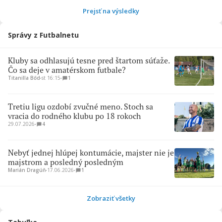
Prejsť na výsledky
Správy z Futbalnetu
Kluby sa odhlasujú tesne pred štartom súťaže.
Čo sa deje v amatérskom futbale?
Titanilla Bőd
∙
st 16:15
∙
1
Tretiu ligu ozdobí zvučné meno. Stoch sa
vracia do rodného klubu po 18 rokoch
29.07.2026
∙
4
Nebyť jednej hlúpej kontumácie, majster nie je
majstrom a posledný posledným
Marián Dragúň
∙
17.06.2026
∙
1
Zobraziť všetky