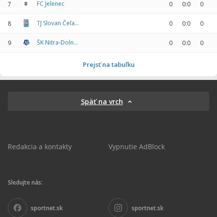
FC Jelenec
7
0
0:0
0
TJ Slovan Čeľadice
8
0
0:0
0
ŠK Nitra-Dolné Krškany B
9
0
0:0
0
Prejsť na tabuľku
Späť na vrch
Redakcia a kontakty
Vypnutie AdBlock
Sledujte nás:
sportnet.sk
sportnet.sk