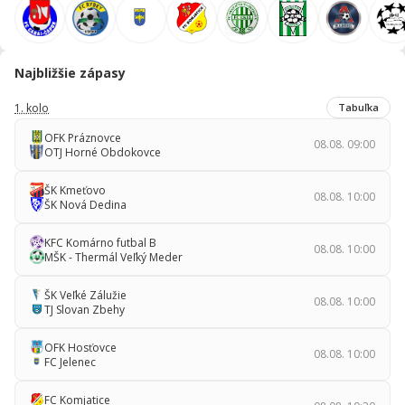
Najbližšie zápasy
1. kolo
Tabuľka
OFK Práznovce
08.08. 09:00
OTJ Horné Obdokovce
ŠK Kmeťovo
08.08. 10:00
ŠK Nová Dedina
KFC Komárno futbal B
08.08. 10:00
MŠK - Thermál Veľký Meder
ŠK Veľké Zálužie
08.08. 10:00
TJ Slovan Zbehy
OFK Hosťovce
08.08. 10:00
FC Jelenec
FC Komjatice