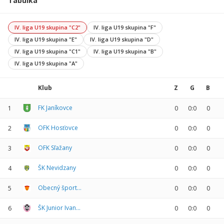
Tabuľka
IV. liga U19 skupina "C2"
IV. liga U19 skupina "F"
IV. liga U19 skupina "E"
IV. liga U19 skupina "D"
IV. liga U19 skupina "C1"
IV. liga U19 skupina "B"
IV. liga U19 skupina "A"
Klub
Z
G
B
FK Janíkovce
1
0
0:0
0
OFK Hosťovce
2
0
0:0
0
OFK Sľažany
3
0
0:0
0
ŠK Nevidzany
4
0
0:0
0
Obecný športový klub Lehota
5
0
0:0
0
ŠK Junior Ivanka pri Nitre
6
0
0:0
0