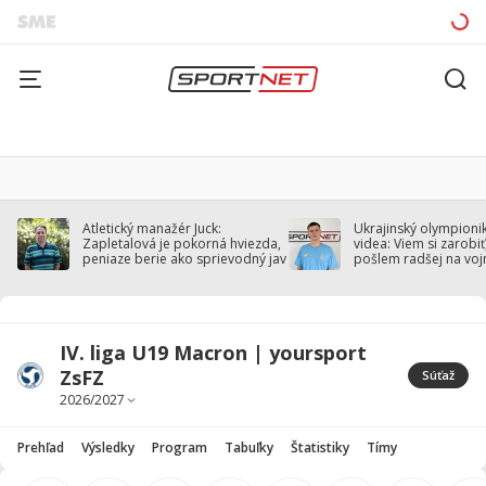
Atletický manažér Juck:
Ukrajinský olympionik
Zapletalová je pokorná hviezda,
videa: Viem si zarobiť,
peniaze berie ako sprievodný jav
pošlem radšej na voj
IV. liga U19 Macron | yoursport
ZsFZ
Súťaž
Prehľad
Výsledky
Program
Tabuľky
Štatistiky
Tímy