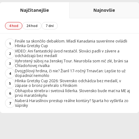
Najčítanejšie
Najnovšie
4 hod
24 hod
7 dní
Finále sa skončilo debaklom. Mladí Kanaďania suverénne ovládli
1
Hlinka Gretzky Cup
VIDEO: Ani fantastický úvod nestačil. Slováci padli v závere a
2
odchádzajú bez medailí
Vyhrotený súboj na ženskej Tour. Neurobila som nič zlé, bráni sa
3
Chladoňovej rivalka
Dvojgólový hrdina, či nie? Žiaril 17-ročný Trnavčan: Lepšie to už
4
dopadnúť nemohlo
Hlinka Gretzky Cup 2026: Slovensko odchádza bez medailí, v
5
zápase o bronz prehralo s Fínskom
Obhajoba striebra i svetová líderka. Slovensko bude mať na ME aj
6
prvú maratónkyňu
Naberá Haraslínov prestup reálne kontúry? Sparta ho vyškrtla zo
7
súpisky