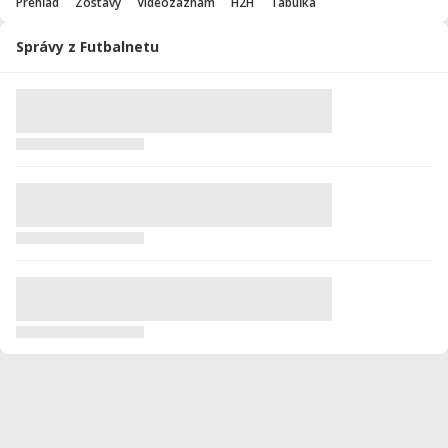
Prehľad
Zostavy
Videozáznam
H2H
Tabuľka
Správy z Futbalnetu