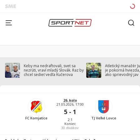
Keby ma nedraftovali, svet sa
Atletický manažér J
nezrúti, vraví mladý Slovák. Raz by
je pokorná hviezda,
chcel sedieť vedľa Kučerova
ako sprievodný jav
26. kolo
21.05.2026, 17:00
5 - 1
FC Komjatice
TJ Veľké Lovce
2:1
Koniec
30
divákov