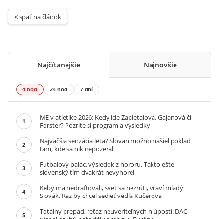
< 
späť na článok
Najčítanejšie
Najnovšie
4 hod
24 hod
7 dní
ME v atletike 2026: Kedy ide Zapletalová, Gajanová či
1
Forster? Pozrite si program a výsledky
Najväčšia senzácia leta? Slovan možno našiel poklad
2
tam, kde sa nik nepozeral
Futbalový palác, výsledok z hororu. Takto ešte
3
slovenský tím dvakrát nevyhorel
Keby ma nedraftovali, svet sa nezrúti, vraví mladý
4
Slovák. Raz by chcel sedieť vedľa Kučerova
Totálny prepad, reťaz neuveriteľných hlúpostí. DAC
5