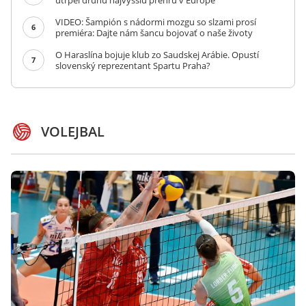
utrpel druhú najvyššiu prehru v Európe
VIDEO: Šampión s nádormi mozgu so slzami prosí
6
premiéra: Dajte nám šancu bojovať o naše životy
O Haraslína bojuje klub zo Saudskej Arábie. Opustí
7
slovenský reprezentant Spartu Praha?
VOLEJBAL