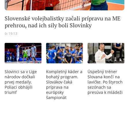
Slovenské volejbalistky začali prípravu na ME
prehrou, nad ich sily boli Slovinky
št 19:13
Slovinci sa v Lige
Kompletný káder a
Úspešný tréner
národov dočkali
bohatý program.
Slovana končí na
prvej medaily.
Slovákov čaká
lavičke. Po štyroch
Poliaci obhájili
príprava na
sezónach sa
triumf
európsky
presúva k mládeži
šampionát