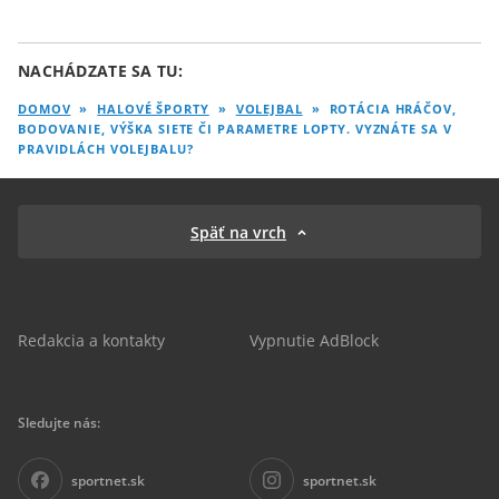
NACHÁDZATE SA TU:
DOMOV
»
HALOVÉ ŠPORTY
»
VOLEJBAL
»
ROTÁCIA HRÁČOV,
BODOVANIE, VÝŠKA SIETE ČI PARAMETRE LOPTY. VYZNÁTE SA V
PRAVIDLÁCH VOLEJBALU?
Späť na vrch
Redakcia a kontakty
Vypnutie AdBlock
Sledujte nás:
sportnet.sk
sportnet.sk