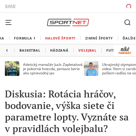
KA
FORMULA 1
HALOVÉ ŠPORTY
ZIMNÉ ŠPORTY
ĎALŠIE
BASKETBAL
HÁDZANÁ
VOLEJBAL
FUTSAL
MA
Atletický manažér Juck: Zapletalová
Ukrajinský olympion
je pokorná hviezda, peniaze berie
videa: Viem si zarobi
ako sprievodný jav
pošlem radšej na vo
Diskusia: Rotácia hráčov,
bodovanie, výška siete či
parametre lopty. Vyznáte sa
v pravidlách volejbalu?