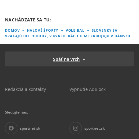
NACHÁDZATE SA TU:
DOMOV
»
HALOVÉ ŠPORTY
»
VOLEJBAL
»
SLOVENKY SA
VRACAJÚ DO POHODY, V KVALIFIKÁCII O ME ZABOJUJÚ V DÁNSKU
Späť na vrch
Redakcia a kontakty
Vypnutie AdBlock
Sledujte nás:
sportnet.sk
sportnet.sk