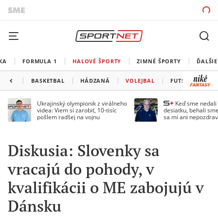
KA
FORMULA 1
HALOVÉ ŠPORTY
ZIMNÉ ŠPORTY
ĎALŠIE
BASKETBAL
HÁDZANÁ
VOLEJBAL
FUTSAL
MA
Ukrajinský olympionik z virálneho
Keď sme nedal
videa: Viem si zarobiť, 10-tisíc
desiatku, behali sme
pošlem radšej na vojnu
sa mi ani nepozdrav
Droppa
Diskusia: Slovenky sa
vracajú do pohody, v
kvalifikácii o ME zabojujú v
Dánsku