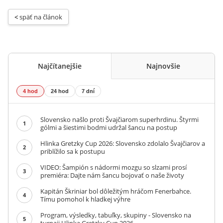
< 
späť na článok
Najčítanejšie
Najnovšie
4 hod
24 hod
7 dní
Slovensko našlo proti Švajčiarom superhrdinu. Štyrmi
1
gólmi a šiestimi bodmi udržal šancu na postup
Hlinka Gretzky Cup 2026: Slovensko zdolalo Švajčiarov a
2
priblížilo sa k postupu
VIDEO: Šampión s nádormi mozgu so slzami prosí
3
premiéra: Dajte nám šancu bojovať o naše životy
Kapitán Škriniar bol dôležitým hráčom Fenerbahce.
4
Tímu pomohol k hladkej výhre
Program, výsledky, tabuľky, skupiny - Slovensko na
5