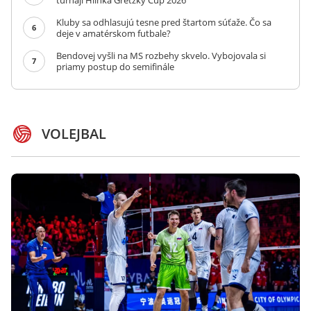
turnaji Hlinka Gretzky Cup 2026
Kluby sa odhlasujú tesne pred štartom súťaže. Čo sa
6
deje v amatérskom futbale?
Bendovej vyšli na MS rozbehy skvelo. Vybojovala si
7
priamy postup do semifinále
VOLEJBAL