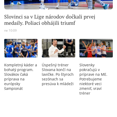
Slovinci sa v Lige národov dočkali prvej
medaily. Poliaci obhájili triumf
ne 10:09
Kompletný káder a
Úspešný tréner
Slovenky
bohatý program.
Slovana končí na
pokračujú v
Slovákov čaká
lavičke. Po štyroch
príprave na ME.
príprava na
sezónach sa
Potrebujeme
európsky
presúva k mládeži
niektoré veci
šampionát
zmeniť, vraví
tréner