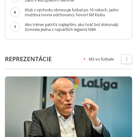
zlato v európskom rekorde
Klub z východu obnovuje futbal po 10 rokoch. Jadro
6
mužstva tvoria odchovanci, hovorí šéf klubu
Ako tréner patril k najlepším, ako hráč bol dokonalý.
7
Zomrela jedna z najväčších legiend NBA
REPREZENTÁCIE
MS vo futbale