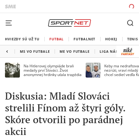
HVIEZDY SÚ UŽ TU
FUTBAL
FUTBALNET
HOKEJ
TENIS
MS VO FUTBALE
ME VO FUTBALE
LIGA NÁRODOV
Na Hitlerovej olympiáde brali
Keby ma nedraftoval
medaily prví Slováci. Život
nezrúti, vraví mladý
anonymnej hrdinky uťala tragédia
chcel sedieť vedľa 
Diskusia: Mladí Slováci
strelili Fínom až štyri góly.
Skóre otvorili po parádnej
akcii