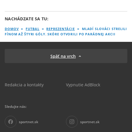
NACHÁDZATE SA TU:
DOMOV
»
FUTBAL
»
REPREZENTÁCIE
»
MLADÍ SLOVÁCI STRELILI
FÍNOM AŽ ŠTYRI GÓLY. SKÓRE OTVORILI PO PARÁDNEJ AKCII
Späť na vrch
Redakcia a kontakty
Vypnutie AdBlock
Sledujte nás:
sportnet.sk
sportnet.sk