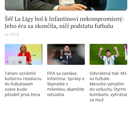
Šéf La Ligy bol k Infantinovi nekompromisný:
Jeho éra sa skončila, ničí podstatu futbalu
ne 16:10
Taliani oznámili
FIFA sa zastáva
Odvrátená tvár MS
kultúrnu revolúciu.
Infantina. Správy o
vo futbale.
Vo futbalovom
škandále s
Messiho vyhodím
zväze bude
milenkou okamžite
do vzduchu štyrmi
pôsobiť prvá žena
odsúdila
bombami, vyhrážal
sa muž