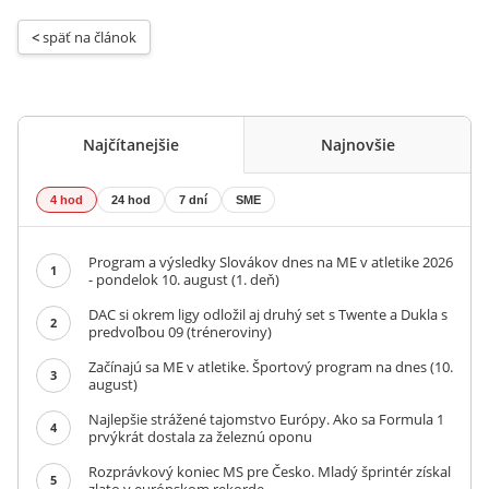
< 
späť na článok
Najčítanejšie
Najnovšie
4 hod
24 hod
7 dní
SME
Program a výsledky Slovákov dnes na ME v atletike 2026
1
- pondelok 10. august (1. deň)
DAC si okrem ligy odložil aj druhý set s Twente a Dukla s
2
predvoľbou 09 (tréneroviny)
Začínajú sa ME v atletike. Športový program na dnes (10.
3
august)
Najlepšie strážené tajomstvo Európy. Ako sa Formula 1
4
prvýkrát dostala za železnú oponu
Rozprávkový koniec MS pre Česko. Mladý šprintér získal
5