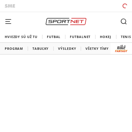
HVIEZDY SÚ UŽ TU
FUTBAL
FUTBALNET
HOKEJ
TENIS
PROGRAM
TABUĽKY
VÝSLEDKY
VŠETKY TÍMY
SLOVEN