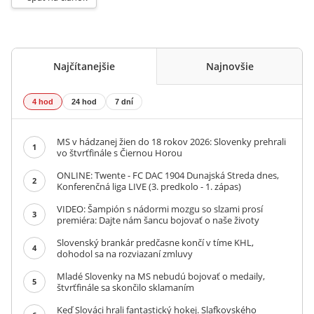
Najčítanejšie
Najnovšie
4 hod
24 hod
7 dní
MS v hádzanej žien do 18 rokov 2026: Slovenky prehrali
1
vo štvrťfinále s Čiernou Horou
ONLINE: Twente - FC DAC 1904 Dunajská Streda dnes,
2
Konferenčná liga LIVE (3. predkolo - 1. zápas)
VIDEO: Šampión s nádormi mozgu so slzami prosí
3
premiéra: Dajte nám šancu bojovať o naše životy
Slovenský brankár predčasne končí v tíme KHL,
4
dohodol sa na rozviazaní zmluvy
Mladé Slovenky na MS nebudú bojovať o medaily,
5
štvrťfinále sa skončilo sklamaním
Keď Slováci hrali fantastický hokej. Slafkovského