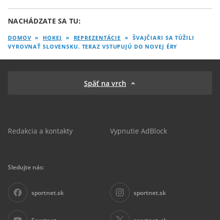
NACHÁDZATE SA TU:
DOMOV
»
HOKEJ
»
REPREZENTÁCIE
»
ŠVAJČIARI SA TÚŽILI
VYROVNAŤ SLOVENSKU. TERAZ VSTUPUJÚ DO NOVEJ ÉRY
Späť na vrch
Redakcia a kontakty
Vypnutie AdBlock
Sledujte nás:
sportnet.sk
sportnet.sk