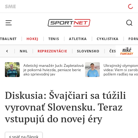
TBALNET
HOKEJ
TENIS
ATLETIKA
CYKLISTIKA
FOR
NHL
REPREZENTÁCIE
SLOVENSKO
ČESKO
ĎAL
Atletický manažér Juck: Zapletalová
Ukrajinský olympion
je pokorná hviezda, peniaze berie
videa: Viem si zarobi
ako sprievodný jav
pošlem radšej na vo
Diskusia: Švajčiari sa túžili
vyrovnať Slovensku. Teraz
vstupujú do novej éry
< 
späť na článok