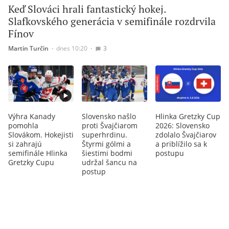
Keď Slováci hrali fantastický hokej.
Slafkovského generácia v semifinále rozdrvila
Fínov
Martin Turčin
∙
dnes 10:20
∙
3
Výhra Kanady
Slovensko našlo
Hlinka Gretzky Cup
pomohla
proti Švajčiarom
2026: Slovensko
Slovákom. Hokejisti
superhrdinu.
zdolalo Švajčiarov
si zahrajú
Štyrmi gólmi a
a priblížilo sa k
semifinále Hlinka
šiestimi bodmi
postupu
Gretzky Cupu
udržal šancu na
postup